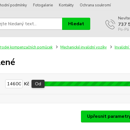
hodní podmínky
Fotogalerie
Kontakty
Ochrana soukromí
Nevíte
Hledat
737 
Po-Pá 
rodej kompenzačních pomůcek
Mechanické invalidní vozíky
Invalidní
lené
Kč
Od
Upřesnit parametr