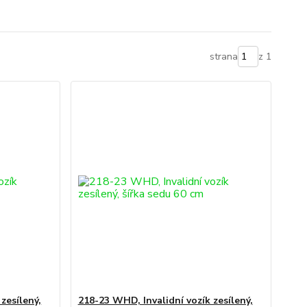
strana
z 1
zesílený,
218-23 WHD, Invalidní vozík zesílený,