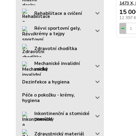
1473 X, 
15 00
Rehabilitace a cvičení
12 397 
Révvi sportovní gely,
krémy a tejpy
Zdravotní chodítka
Mechanické invalidní
vozíky
Dezinfekce a hygiena
Péče o pokožku - krémy,
hygiena
Inkontinenční a stomické
pomůcky
Zdravotnický materiál