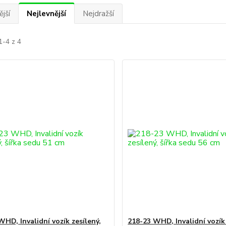
jší
Nejlevnější
Nejdražší
1-4 z 4
WHD, Invalidní vozík zesílený,
218-23 WHD, Invalidní vozík 