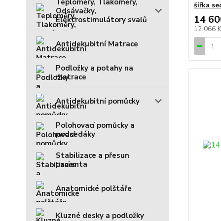
Teploměry, Tlakoměry,
šířka s
Odsávačky,
14 60
Elektrostimulátory svalů
12 066 
Antidekubitní Matrace
Podložky a potahy na
matrace
Antidekubitní pomůcky
Polohovací pomůcky a
podsedáky
Stabilizace a přesun
pacienta
Anatomické polštáře
Kluzné desky a podložky