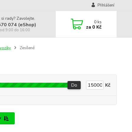
Přihlášení
 si rady? Zavolejte.
0
ks
570 074 (eShop)
za
0 Kč
od 9:00 do 16:00
 vozíky
Zesílené
Do
Kč
y