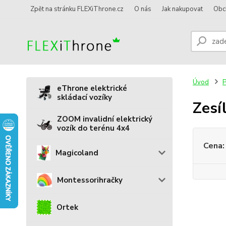
Zpět na stránku FLEXiThrone.cz
O nás
Jak nakupovat
Obc
Úvod
P
eThrone elektrické
skládací vozíky
Zesí
ZOOM invalidní elektrický
vozík do terénu 4x4
Cena:
Magicoland
Montessorihračky
Ortek