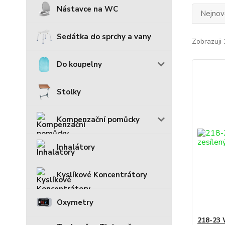
Nástavce na WC
Nejnově
Sedátka do sprchy a vany
Zobrazuji 
Do koupelny
Stolky
Kompenzační pomůcky
Inhalátory
Kyslíkové Koncentrátory
Oxymetry
218-23 