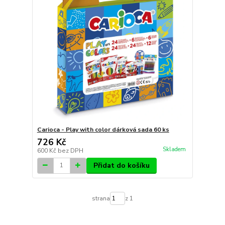
Carioca - Play with color dárková sada 60 ks
726 Kč
Skladem
600 Kč
bez DPH
Přidat do košíku
strana
z 1