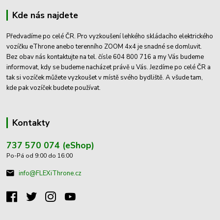
Kde nás najdete
Předvadíme po celé ČR. Pro vyzkoušení lehkého skládacího elektrického
vozíčku eThrone anebo terenního ZOOM 4x4 je snadné se domluvit.
Bez obav nás kontaktujte na tel. čísle 604 800 716 a my Vás budeme
informovat, kdy se budeme nacházet právě u Vás. Jezdíme po celé ČR a
tak si vozíček můžete vyzkoušet v místě svého bydliště. A všude tam,
kde pak vozíček budete používat.
Kontakty
737 570 074 (eShop)
Po-Pá od 9:00 do 16:00
info@FLEXiThrone.cz