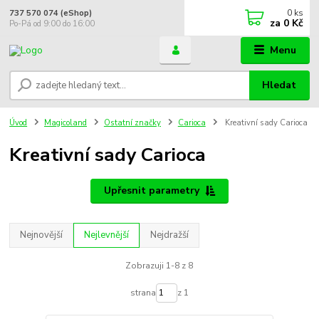
0
ks
737 570 074 (eShop)
za
0 Kč
Po-Pá od 9:00 do 16:00
Menu
Hledat
Úvod
Magicoland
Ostatní značky
Carioca
Kreativní sady Carioca
Kreativní sady Carioca
Upřesnit parametry
Nejnovější
Nejlevnější
Nejdražší
Zobrazuji 1-8 z 8
strana
z 1