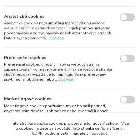
Analytické cookies
Analytické cookies nám umožňují měření výkonu našeho
webu a našich reklamních kampaní. Jejich pomocí určujeme
počet návštěv a zdroje návštěv našich internetových stránek.
Data získaná pomocí tě...
číst více
Preferenční cookies
Preferenční cookies umožňují, aby si webová stránka
zapamatovala informace, které mění, jak se webová stránka
chová nebo jak vypadá. Je to například Vámi preferovaný
jazyk, měna, oblíbené nebo ...
číst více
Marketingové cookies
Marketingové cookies používáme my nebo naši partneři,
abychom Vám dokázali zobrazit co nejrelevantnější obsah
nebo reklamy jak na našich stránkách, tak na stránkách třetích
subjektů. To je možn...
číst více
Tato stránka používá cookies pro správné fungování Eshopu. Více
o cookies najdete v nápovědě. Tato stránka se řídí nařízením
GDPR, podrobnostim najdete v nápovědě.