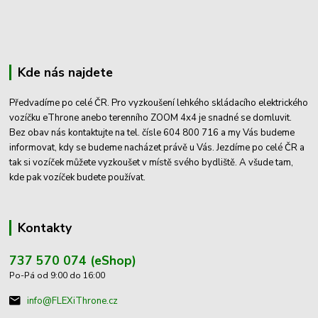
Kde nás najdete
Předvadíme po celé ČR. Pro vyzkoušení lehkého skládacího elektrického
vozíčku eThrone anebo terenního ZOOM 4x4 je snadné se domluvit.
Bez obav nás kontaktujte na tel. čísle 604 800 716 a my Vás budeme
informovat, kdy se budeme nacházet právě u Vás. Jezdíme po celé ČR a
tak si vozíček můžete vyzkoušet v místě svého bydliště. A všude tam,
kde pak vozíček budete používat.
Kontakty
737 570 074 (eShop)
Po-Pá od 9:00 do 16:00
info@FLEXiThrone.cz