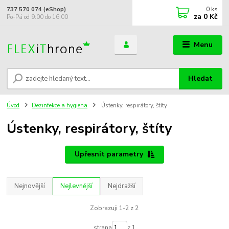
0
ks
737 570 074 (eShop)
za
0 Kč
Po-Pá od 9:00 do 16:00
Menu
Hledat
Úvod
Dezinfekce a hygiena
Ústenky, respirátory, štíty
Ústenky, respirátory, štíty
Upřesnit parametry
Nejnovější
Nejlevnější
Nejdražší
Zobrazuji 1-2 z 2
strana
z 1