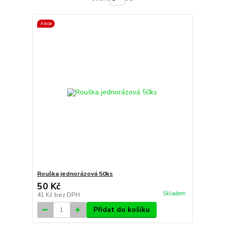
Akce
Rouška jednorázová 50ks
50 Kč
Skladem
41 Kč
bez DPH
Přidat do košíku