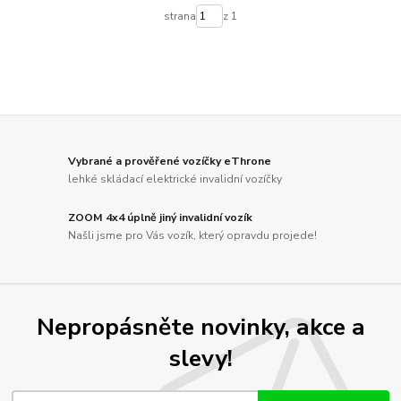
strana
z 1
Vybrané a prověřené vozíčky eThrone
lehké skládací elektrické invalidní vozíčky
ZOOM 4x4 úplně jiný invalidní vozík
Našli jsme pro Vás vozík, který opravdu projede!
Nepropásněte novinky, akce a
slevy!