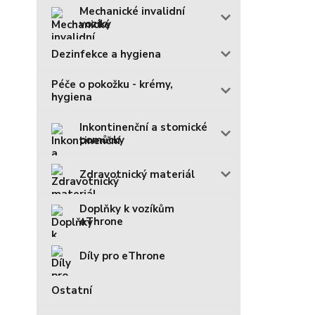
Mechanické invalidní
vozíky
Dezinfekce a hygiena
Péče o pokožku - krémy,
hygiena
Inkontinenční a stomické
pomůcky
Zdravotnický materiál
Doplňky k vozíkům
eThrone
Díly pro eThrone
Ostatní