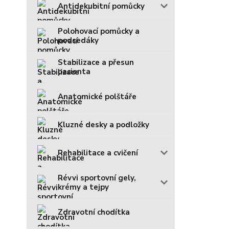
Antidekubitní pomůcky
Polohovací pomůcky a
podsedáky
Stabilizace a přesun
pacienta
Anatomické polštáře
Kluzné desky a podložky
Rehabilitace a cvičení
Révvi sportovní gely,
krémy a tejpy
Zdravotní chodítka