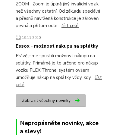
ZOOM Zoom je úplně jiný invalidní vozík,
než všechny ostatní. Od základu speciální
a přesně navržená konstrukce je zároveň
pevná a přitom odle...
číst celé
19.11.2020
Essox - možnost nákupu na splátky
Právě jsme spustili možnost nákupu na
splátky. Primárně je to určeno pro nákup
vozíku FLEXiThrone, systém ovšem
umožňuje nákup na splátky vždy, kdy...
číst
celé
Zobrazit všechny novinky
Nepropásněte novinky, akce
a slevy!