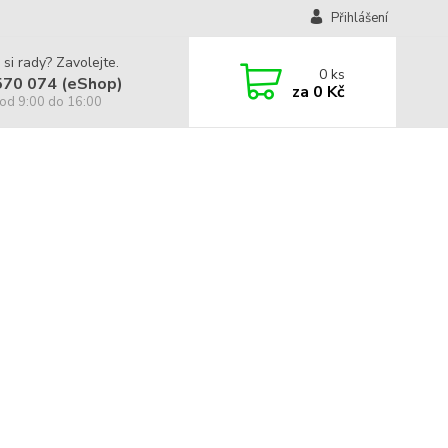
Přihlášení
 si rady? Zavolejte.
0
ks
570 074 (eShop)
za
0 Kč
od 9:00 do 16:00