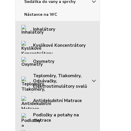
Sedátka do vany a sprchy
Nástavce na WC
Inhalátory
Kyslíkové Koncentrátory
Oxymetry
Teploměry, Tlakoměry,
Odsávačky,
Elektrostimulátory svalů
Antidekubitní Matrace
Podložky a potahy na
matrace