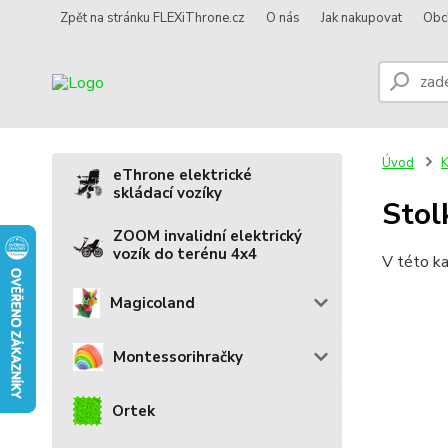
Zpět na stránku FLEXiThrone.cz
O nás
Jak nakupovat
Obc
Úvod
eThrone elektrické
skládací vozíky
Stol
ZOOM invalidní elektrický
vozík do terénu 4x4
V této ka
Magicoland
Montessorihračky
Ortek