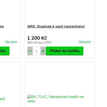
anu
4055, Stupínek k vaně nastavitelný
1 200 Kč
Skladem
Skladem
992 Kč
bez DPH
šíku
Přidat do košíku