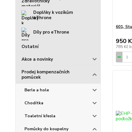
Doplňky k vozíkům
eThrone
601, St
Díly pro eThrone
950 K
Ostatní
785 Kč
b
Akce a novinky
Prodej kompenzačních
pomůcek
Berle a hole
Chodítka
Toaletní křesla
Pomůcky do koupelny