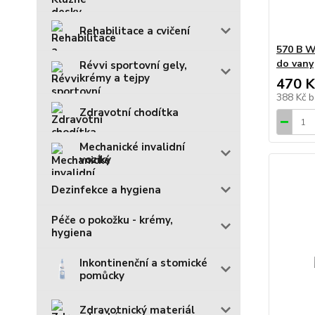
Rehabilitace a cvičení
570 B W
do vany
Révvi sportovní gely,
krémy a tejpy
470 K
388 Kč
b
Zdravotní chodítka
Mechanické invalidní
vozíky
Dezinfekce a hygiena
Péče o pokožku - krémy,
hygiena
Inkontinenční a stomické
pomůcky
Zdravotnický materiál