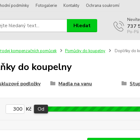
hodní podmínky
Fotogalerie
Kontakty
Ochrana soukromí
Nevíte
Hledat
737 
Po-Pá 
rodej kompenzačních pomůcek
Pomůcky do koupelny
Doplňky do k
ňky do koupelny
skluzové podložky
Madla na vanu
Stup
Kč
Od