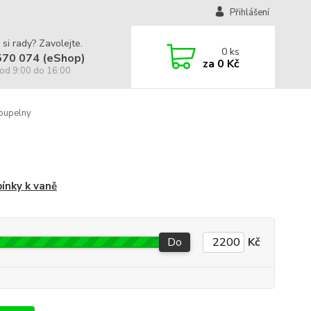
Přihlášení
 si rady? Zavolejte.
0
ks
570 074 (eShop)
za
0 Kč
od 9:00 do 16:00
oupelny
ínky k vaně
Do
Kč