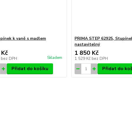
upínek k vaně s madlem
PRIMA STEP 62925, Stupíne
nastavitelný
 Kč
1 850 Kč
Skladem
č
bez DPH
1 529 Kč
bez DPH
Přidat do košíku
Přidat do ko