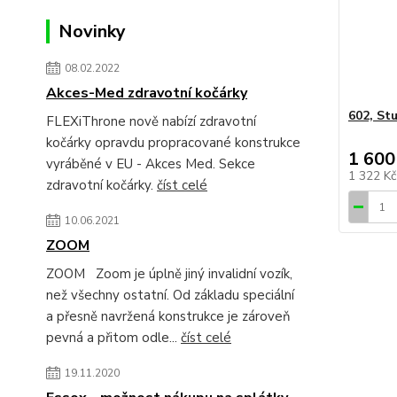
Novinky
08.02.2022
Akces-Med zdravotní kočárky
602, St
FLEXiThrone nově nabízí zdravotní
kočárky opravdu propracované konstrukce
1 600
vyráběné v EU - Akces Med. Sekce
1 322 K
zdravotní kočárky.
číst celé
10.06.2021
ZOOM
ZOOM Zoom je úplně jiný invalidní vozík,
než všechny ostatní. Od základu speciální
a přesně navržená konstrukce je zároveň
pevná a přitom odle...
číst celé
19.11.2020