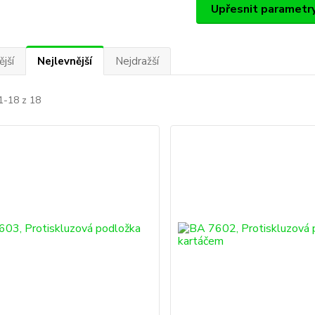
Upřesnit parametr
jší
Nejlevnější
Nejdražší
1-18 z 18