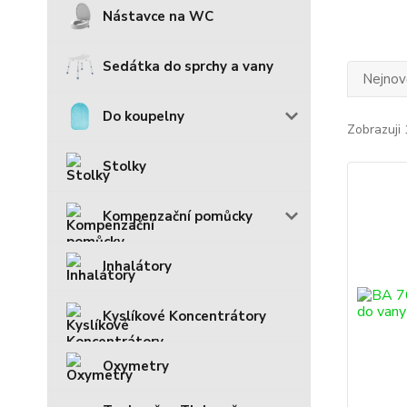
Nástavce na WC
Sedátka do sprchy a vany
Nejnově
Do koupelny
Zobrazuji 
Stolky
Kompenzační pomůcky
Inhalátory
Kyslíkové Koncentrátory
Oxymetry