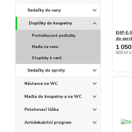
Sedačky do vany
Doplňky do koupelny
EHP-E-5
Protiskluzové podložky
do sprc
1 050
Madla na vanu
868 Kč
b
Stupínky k vaně
Sedačky do sprchy
Nástavce na WC
Madla do koupelny a na WC
Polohovací lůžka
Antidekubitní program