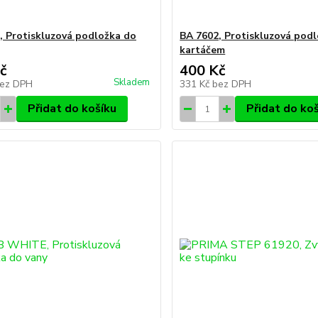
, Protiskluzová podložka do
BA 7602, Protiskluzová podl
kartáčem
č
400 Kč
Skladem
ez DPH
331 Kč
bez DPH
Přidat do košíku
Přidat do ko