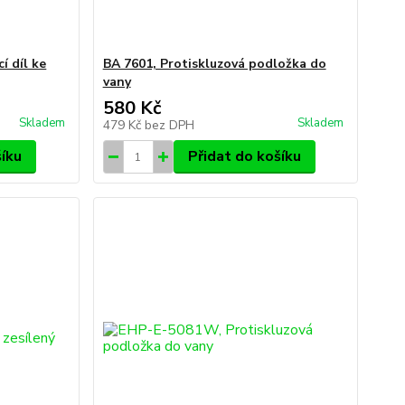
í díl ke
BA 7601, Protiskluzová podložka do
vany
580 Kč
Skladem
Skladem
479 Kč
bez DPH
šíku
Přidat do košíku