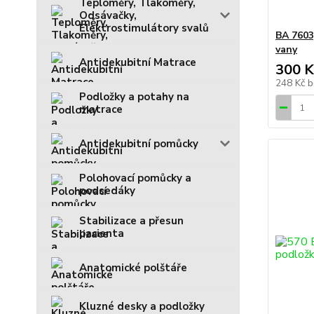
Teploměry, Tlakoměry,
Odsávačky,
Elektrostimulátory svalů
BA 7603
vany
Antidekubitní Matrace
300 K
248 Kč
b
Podložky a potahy na
matrace
Antidekubitní pomůcky
Polohovací pomůcky a
podsedáky
Stabilizace a přesun
pacienta
Anatomické polštáře
Kluzné desky a podložky