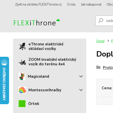
Zpět na stránku FLEXiThrone.cz
O nás
Jak nakupovat
Obc
Úvod
P
eThrone elektrické
skládací vozíky
Dopl
ZOOM invalidní elektrický
vozík do terénu 4x4
Proti
Magicoland
Cena:
Montessorihračky
Ortek