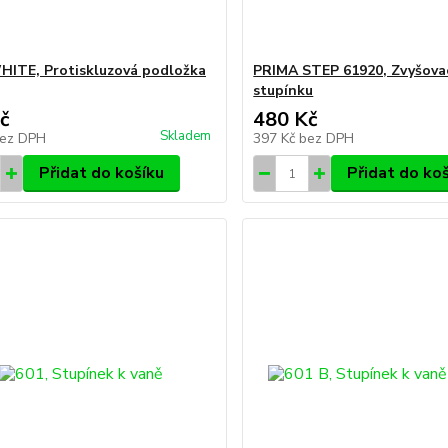
HITE, Protiskluzová podložka
PRIMA STEP 61920, Zvyšovac
stupínku
č
480 Kč
Skladem
ez DPH
397 Kč
bez DPH
Přidat do košíku
Přidat do ko