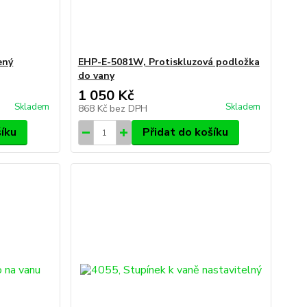
ený
EHP-E-5081W, Protiskluzová podložka
do vany
1 050 Kč
Skladem
Skladem
868 Kč
bez DPH
šíku
Přidat do košíku