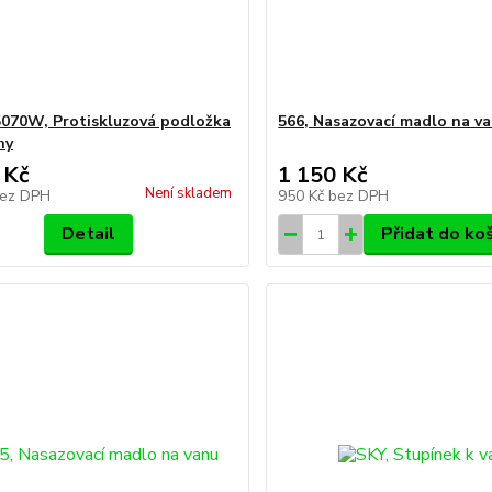
070W, Protiskluzová podložka
566, Nasazovací madlo na v
hy
 Kč
1 150 Kč
Není skladem
ez DPH
950 Kč
bez DPH
Detail
Přidat do ko