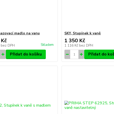
sazovací madlo na vanu
SKY, Stupínek k vaně
 Kč
1 350 Kč
Skladem
č
bez DPH
1 116 Kč
bez DPH
Přidat do košíku
Přidat do ko