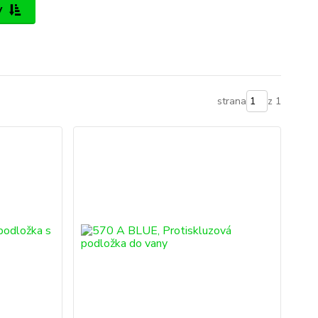
y
strana
z 1