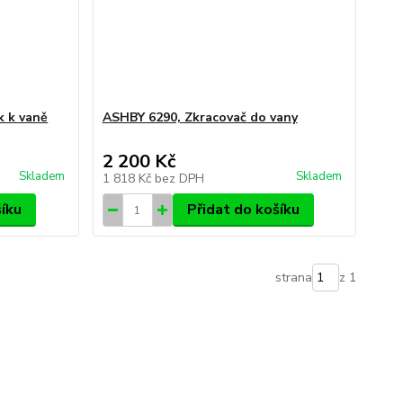
k k vaně
ASHBY 6290, Zkracovač do vany
2 200 Kč
Skladem
Skladem
1 818 Kč
bez DPH
šíku
Přidat do košíku
strana
z 1