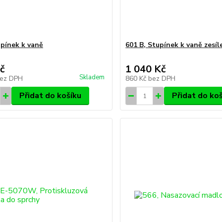
upínek k vaně
601 B, Stupínek k vaně zesíl
č
1 040 Kč
Skladem
ez DPH
860 Kč
bez DPH
Přidat do košíku
Přidat do ko