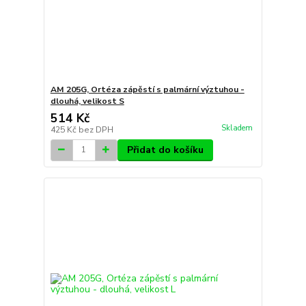
AM 205G, Ortéza zápěstí s palmární výztuhou -
dlouhá, velikost S
514 Kč
Skladem
425 Kč
bez DPH
Přidat do košíku