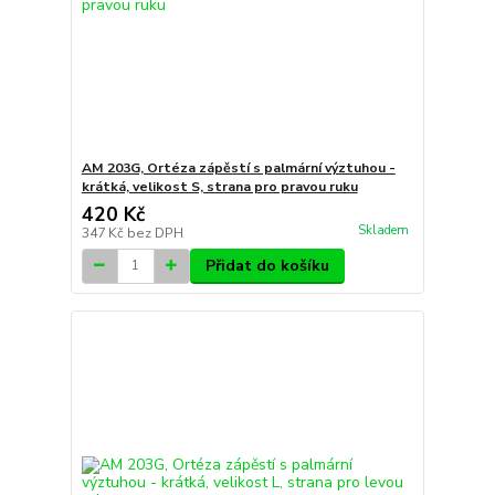
AM 203G, Ortéza zápěstí s palmární výztuhou -
krátká, velikost S, strana pro pravou ruku
420 Kč
Skladem
347 Kč
bez DPH
Přidat do košíku