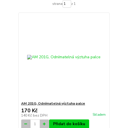
strana
z 1
AM 201G, Odnímatelná výztuha palce
170 Kč
Skladem
140 Kč
bez DPH
Přidat do košíku