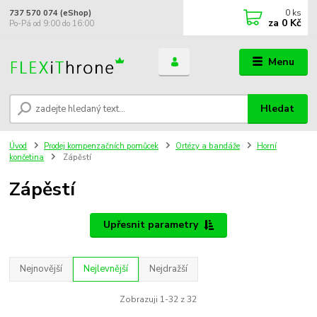
0
ks
737 570 074 (eShop)
za
0 Kč
Po-Pá od 9:00 do 16:00
Menu
Hledat
Úvod
Prodej kompenzačních pomůcek
Ortézy a bandáže
Horní
končetina
Zápěstí
Zápěstí
Upřesnit parametry
Nejnovější
Nejlevnější
Nejdražší
Zobrazuji 1-32 z 32