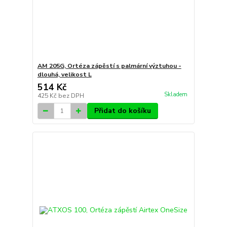
AM 205G, Ortéza zápěstí s palmární výztuhou -
dlouhá, velikost L
514 Kč
Skladem
425 Kč
bez DPH
Přidat do košíku