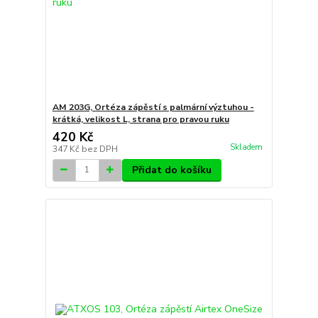
AM 203G, Ortéza zápěstí s palmární výztuhou -
krátká, velikost L, strana pro pravou ruku
420 Kč
Skladem
347 Kč
bez DPH
Přidat do košíku