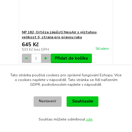
NP 162, Ortéza zápěstí NeoAir s výztuhou,
velikost S, strana pro pravou ruku
645 Kč
Skladem
533 Kč
bez DPH
Přidat do košíku
Tato stránka používá cookies pro správné fungování Eshopu. Více
o cookies najdete v nápovědě. Tato stránka se řídí nařízením
GDPR, podrobnostim najdete v nápovědě.
Souhlasím
Nastavení
Souhlas můžete odmítnout
zde
.