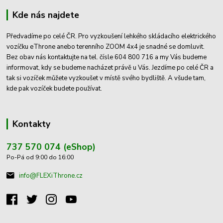
Kde nás najdete
Předvadíme po celé ČR. Pro vyzkoušení lehkého skládacího elektrického
vozíčku eThrone anebo terenního ZOOM 4x4 je snadné se domluvit.
Bez obav nás kontaktujte na tel. čísle 604 800 716 a my Vás budeme
informovat, kdy se budeme nacházet právě u Vás. Jezdíme po celé ČR a
tak si vozíček můžete vyzkoušet v místě svého bydliště. A všude tam,
kde pak vozíček budete používat.
Kontakty
737 570 074 (eShop)
Po-Pá od 9:00 do 16:00
info@FLEXiThrone.cz