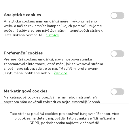
Analytické cookies
Analytické cookies nám umožňují měření výkonu našeho
webu a našich reklamních kampaní. Jejich pomocí určujeme
počet návštěv a zdroje návštěv našich internetových stránek.
Data získaná pomocí tě...
číst více
Preferenční cookies
Preferenční cookies umožňují, aby si webová stránka
zapamatovala informace, které mění, jak se webová stránka
chová nebo jak vypadá. Je to například Vámi preferovaný
jazyk, měna, oblíbené nebo ...
číst více
Marketingové cookies
Marketingové cookies používáme my nebo naši partneři,
abychom Vám dokázali zobrazit co nejrelevantnější obsah
nebo reklamy jak na našich stránkách, tak na stránkách třetích
subjektů. To je možn...
číst více
Tato stránka používá cookies pro správné fungování Eshopu. Více
o cookies najdete v nápovědě. Tato stránka se řídí nařízením
GDPR, podrobnostim najdete v nápovědě.