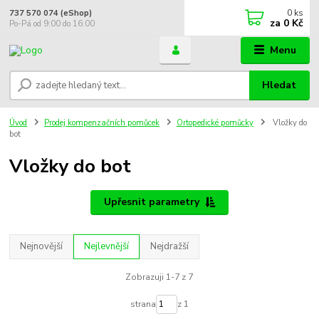
0
ks
737 570 074 (eShop)
za
0 Kč
Po-Pá od 9:00 do 16:00
Menu
Hledat
Úvod
Prodej kompenzačních pomůcek
Ortopedické pomůcky
Vložky do
bot
Vložky do bot
Upřesnit parametry
Nejnovější
Nejlevnější
Nejdražší
Zobrazuji 1-7 z 7
strana
z 1