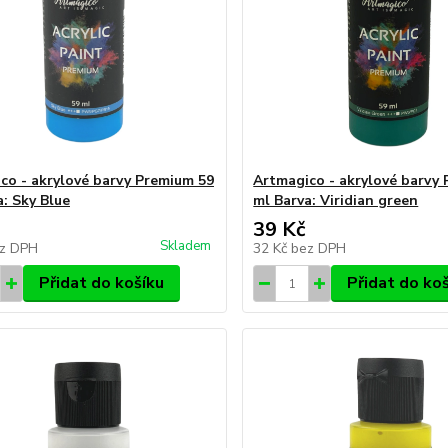
co - akrylové barvy Premium 59
Artmagico - akrylové barvy
a: Sky Blue
ml Barva: Viridian green
39 Kč
Skladem
z DPH
32 Kč
bez DPH
Přidat do košíku
Přidat do ko