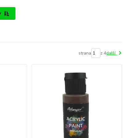
y
strana
z 4
další