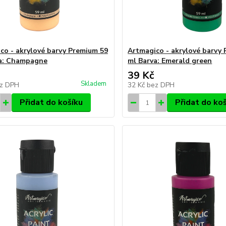
co - akrylové barvy Premium 59
Artmagico - akrylové barvy
a: Champagne
ml Barva: Emerald green
39 Kč
Skladem
z DPH
32 Kč
bez DPH
Přidat do košíku
Přidat do ko