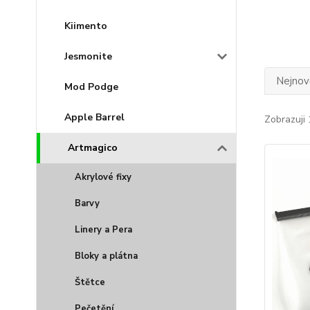
Kiimento
Jesmonite
Nejnově
Mod Podge
Apple Barrel
Zobrazuji 
Artmagico
Akrylové fixy
Barvy
Linery a Pera
Bloky a plátna
Štětce
Pečetění