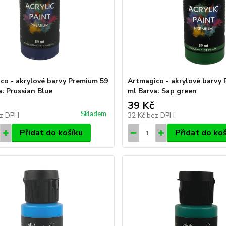
co - akrylové barvy Premium 59
Artmagico - akrylové barvy
a: Prussian Blue
ml Barva: Sap green
39 Kč
Skladem
z DPH
32 Kč
bez DPH
Přidat do košíku
Přidat do ko