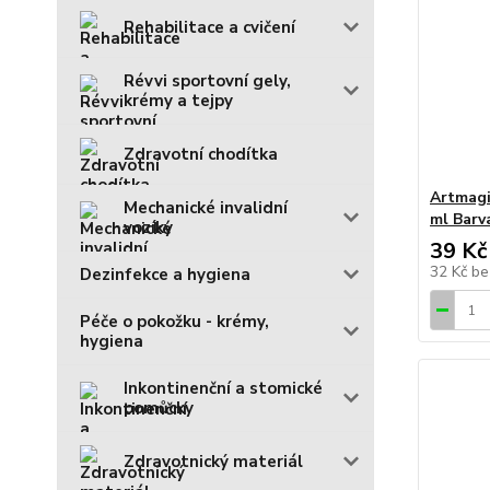
Rehabilitace a cvičení
Révvi sportovní gely,
krémy a tejpy
Zdravotní chodítka
Artmagi
Mechanické invalidní
ml Barv
vozíky
39 Kč
32 Kč
be
Dezinfekce a hygiena
Péče o pokožku - krémy,
hygiena
Inkontinenční a stomické
pomůcky
Zdravotnický materiál