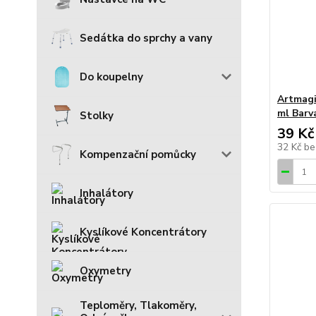
Sedátka do sprchy a vany
Do koupelny
Artmagi
ml Barv
Stolky
39 Kč
32 Kč
be
Kompenzační pomůcky
Inhalátory
Kyslíkové Koncentrátory
Oxymetry
Teploměry, Tlakoměry,