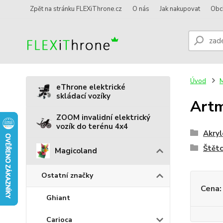
Zpět na stránku FLEXiThrone.cz
O nás
Jak nakupovat
Obc
Úvod
M
eThrone elektrické
skládací vozíky
Artm
ZOOM invalidní elektrický
vozík do terénu 4x4
Akryl
Štět
Magicoland
Ostatní značky
Cena:
Ghiant
Carioca