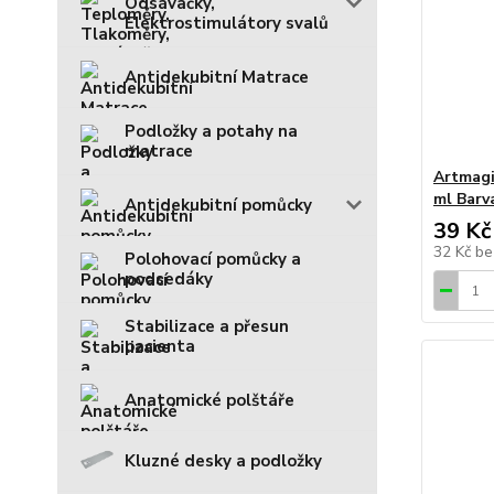
Odsávačky,
Elektrostimulátory svalů
Antidekubitní Matrace
Podložky a potahy na
matrace
Artmagi
ml Barv
Antidekubitní pomůcky
39 Kč
32 Kč
be
Polohovací pomůcky a
podsedáky
Stabilizace a přesun
pacienta
Anatomické polštáře
Kluzné desky a podložky