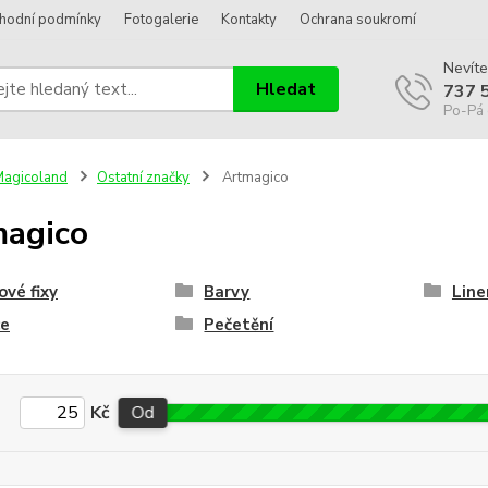
hodní podmínky
Fotogalerie
Kontakty
Ochrana soukromí
Nevíte
Hledat
737 
Po-Pá 
agicoland
Ostatní značky
Artmagico
agico
ové fixy
Barvy
Line
ce
Pečetění
Kč
Od