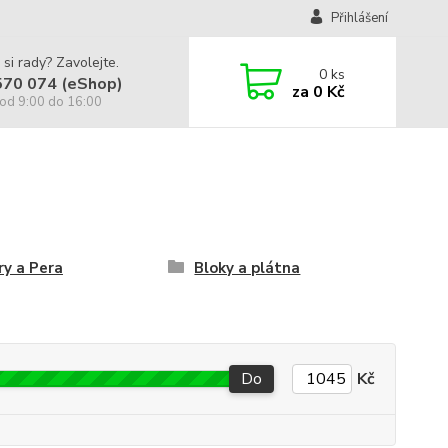
Přihlášení
 si rady? Zavolejte.
0
ks
570 074 (eShop)
za
0 Kč
od 9:00 do 16:00
ry a Pera
Bloky a plátna
Do
Kč