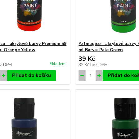
co - akrylové barvy Premium 59
Artmagico - akrylové barvy
a: Orange Yellow
ml Barva: Pale Green
39 Kč
Skladem
z DPH
32 Kč
bez DPH
Přidat do košíku
Přidat do ko