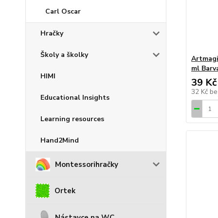
Carl Oscar
Hračky
Školy a školky
Artmagi
ml Barv
HIMI
39 Kč
32 Kč
be
Educational Insights
Learning resources
Hand2Mind
Montessorihračky
Ortek
Nástavce na WC