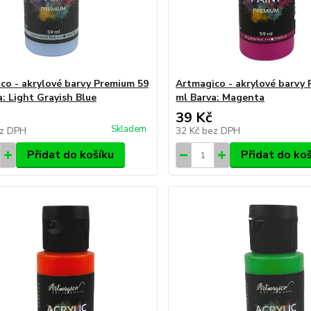
co - akrylové barvy Premium 59
Artmagico - akrylové barvy
a: Light Grayish Blue
ml Barva: Magenta
39 Kč
Skladem
z DPH
32 Kč
bez DPH
Přidat do košíku
Přidat do ko