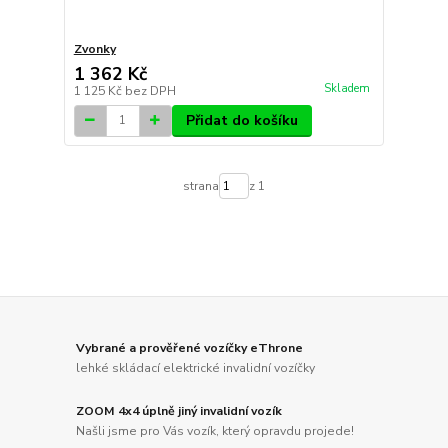
Zvonky
1 362 Kč
Skladem
1 125 Kč
bez DPH
Přidat do košíku
strana
z 1
Vybrané a prověřené vozíčky eThrone
lehké skládací elektrické invalidní vozíčky
ZOOM 4x4 úplně jiný invalidní vozík
Našli jsme pro Vás vozík, který opravdu projede!