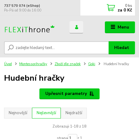
0
ks
737 570 074 (eShop)
za
0 Kč
Po-Pá od 9:00 do 16:00
Menu
Hledat
Úvod
Montessorihračky
Zboží dle značek
Goki
Hudební hračky
Hudební hračky
Upřesnit parametry
Nejnovější
Nejlevnější
Nejdražší
Zobrazuji 1-18 z 18
strana
z 1