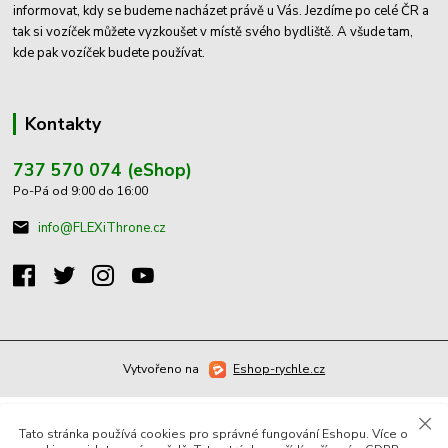
informovat, kdy se budeme nacházet právě u Vás. Jezdíme po celé ČR a
tak si vozíček můžete vyzkoušet v místě svého bydliště. A všude tam,
kde pak vozíček budete používat.
Kontakty
737 570 074 (eShop)
Po-Pá od 9:00 do 16:00
info@FLEXiThrone.cz
Vytvořeno na
Eshop-rychle.cz
Tato stránka používá cookies pro správné fungování Eshopu. Více o