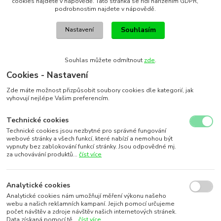
cookies najdete v nápovědě. Tato stránka se řídí nařízením GDPR,
podrobnostim najdete v nápovědě.
Souhlasím
Nastavení
Souhlas můžete odmítnout
zde
.
Cookies - Nastavení
Zde máte možnost přizpůsobit soubory cookies dle kategorií, jak
vyhovují nejlépe Vašim preferencím.
Technické cookies
Technické cookies jsou nezbytné pro správné fungování
webové stránky a všech funkcí, které nabízí a nemohou být
vypnuty bez zablokování funkcí stránky. Jsou odpovědné mj.
za uchovávání produktů...
číst více
Analytické cookies
Analytické cookies nám umožňují měření výkonu našeho
webu a našich reklamních kampaní. Jejich pomocí určujeme
počet návštěv a zdroje návštěv našich internetových stránek.
Data získaná pomocí tě...
číst více