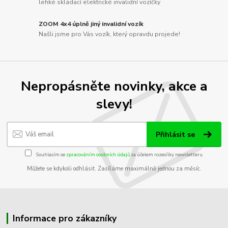
lehké skládací elektrické invalidní vozíčky
ZOOM 4x4 úplně jiný invalidní vozík
Našli jsme pro Vás vozík, který opravdu projede!
Nepropásněte novinky, akce a
slevy!
Přihlásit se
Souhlasím se
zpracováním osobních údajů
za účelem rozesílky newsletteru.
Můžete se kdykoli odhlásit. Zasíláme maximálně jednou za měsíc.
Informace pro zákazníky