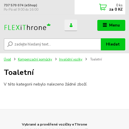
0
ks
737 570 074 (eShop)
za
0 Kč
Po-Pá od 9:00 do 16:00
Menu
Hledat
Úvod
Kompenzační pomůcky
Invalidní vozíky
Toaletní
Toaletní
V této kategorii nebylo nalezeno žádné zboží.
Vybrané a prověřené vozíčky eThrone