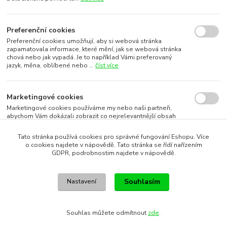
Preferenční cookies
Preferenční cookies umožňují, aby si webová stránka
zapamatovala informace, které mění, jak se webová stránka
chová nebo jak vypadá. Je to například Vámi preferovaný
jazyk, měna, oblíbené nebo ...
číst více
Marketingové cookies
Marketingové cookies používáme my nebo naši partneři,
abychom Vám dokázali zobrazit co nejrelevantnější obsah
nebo reklamy jak na našich stránkách, tak na stránkách třetích
subjektů. To je možn...
číst více
Tato stránka používá cookies pro správné fungování Eshopu. Více
o cookies najdete v nápovědě. Tato stránka se řídí nařízením
GDPR, podrobnostim najdete v nápovědě.
Souhlasím s využitím vybraných souborů cookies
Souhlasím
Nastavení
Souhlasím s využitím všech souborů cookies
Souhlas můžete odmítnout
zde
.