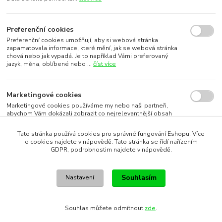
Preferenční cookies
Preferenční cookies umožňují, aby si webová stránka
zapamatovala informace, které mění, jak se webová stránka
chová nebo jak vypadá. Je to například Vámi preferovaný
jazyk, měna, oblíbené nebo ...
číst více
Marketingové cookies
Marketingové cookies používáme my nebo naši partneři,
abychom Vám dokázali zobrazit co nejrelevantnější obsah
nebo reklamy jak na našich stránkách, tak na stránkách třetích
subjektů. To je možn...
číst více
Tato stránka používá cookies pro správné fungování Eshopu. Více
o cookies najdete v nápovědě. Tato stránka se řídí nařízením
GDPR, podrobnostim najdete v nápovědě.
Souhlasím s využitím vybraných souborů cookies
Souhlasím
Nastavení
Souhlasím s využitím všech souborů cookies
Souhlas můžete odmítnout
zde
.