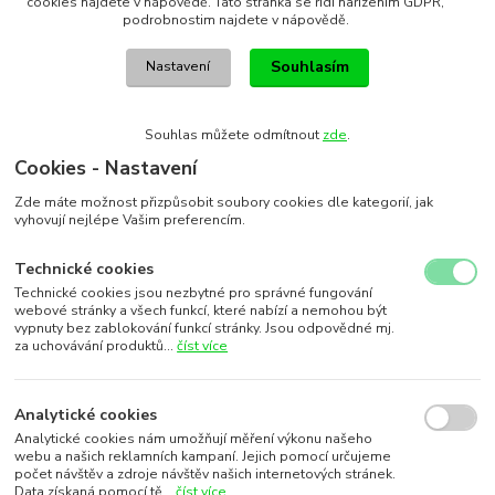
cookies najdete v nápovědě. Tato stránka se řídí nařízením GDPR,
podrobnostim najdete v nápovědě.
Souhlasím
Nastavení
Souhlas můžete odmítnout
zde
.
Cookies - Nastavení
Zde máte možnost přizpůsobit soubory cookies dle kategorií, jak
vyhovují nejlépe Vašim preferencím.
Technické cookies
Technické cookies jsou nezbytné pro správné fungování
webové stránky a všech funkcí, které nabízí a nemohou být
vypnuty bez zablokování funkcí stránky. Jsou odpovědné mj.
za uchovávání produktů...
číst více
Analytické cookies
Analytické cookies nám umožňují měření výkonu našeho
webu a našich reklamních kampaní. Jejich pomocí určujeme
počet návštěv a zdroje návštěv našich internetových stránek.
Data získaná pomocí tě...
číst více