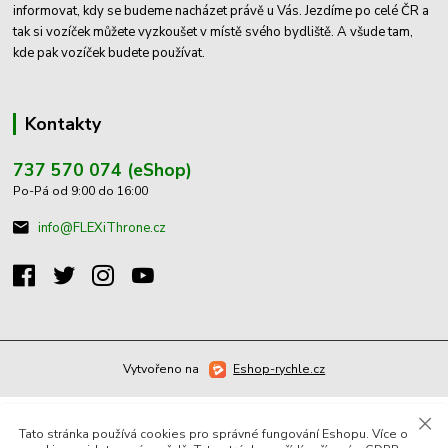
informovat, kdy se budeme nacházet právě u Vás. Jezdíme po celé ČR a
tak si vozíček můžete vyzkoušet v místě svého bydliště. A všude tam,
kde pak vozíček budete používat.
Kontakty
737 570 074 (eShop)
Po-Pá od 9:00 do 16:00
info@FLEXiThrone.cz
Vytvořeno na
Eshop-rychle.cz
Tato stránka používá cookies pro správné fungování Eshopu. Více o