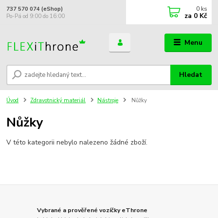
0
ks
737 570 074 (eShop)
za
0 Kč
Po-Pá od 9:00 do 16:00
Menu
Hledat
Úvod
Zdravotnický materiál
Nástroje
Nůžky
Nůžky
V této kategorii nebylo nalezeno žádné zboží.
Vybrané a prověřené vozíčky eThrone