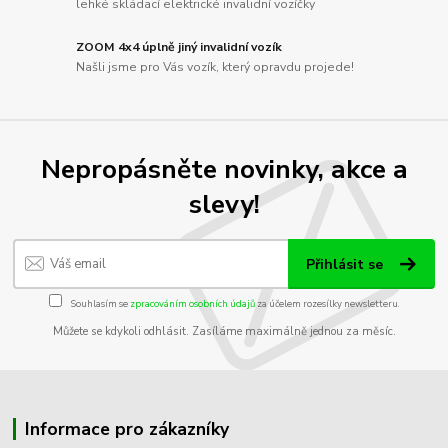
lehké skládací elektrické invalidní vozíčky
ZOOM 4x4 úplně jiný invalidní vozík
Našli jsme pro Vás vozík, který opravdu projede!
Nepropásněte novinky, akce a
slevy!
Přihlásit se
Souhlasím se
zpracováním osobních údajů
za účelem rozesílky newsletteru.
Můžete se kdykoli odhlásit. Zasíláme maximálně jednou za měsíc.
Informace pro zákazníky