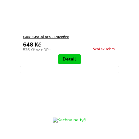
Goki Stolní hra - Puckfire
648 Kč
Není skladem
536 Kč
bez DPH
Detail