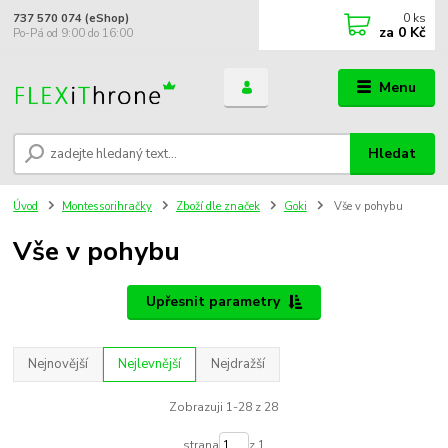
0
ks
737 570 074 (eShop)
za
0 Kč
Po-Pá od 9:00 do 16:00
Menu
Hledat
Úvod
Montessorihračky
Zboží dle značek
Goki
Vše v pohybu
Vše v pohybu
Upřesnit parametry
Nejnovější
Nejlevnější
Nejdražší
Zobrazuji 1-28 z 28
strana
z 1