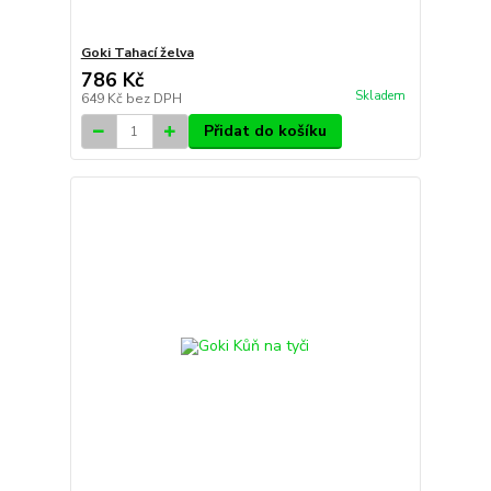
Goki Tahací želva
786 Kč
Skladem
649 Kč
bez DPH
Přidat do košíku