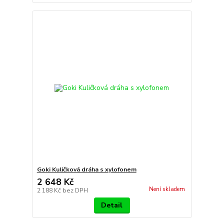
Goki Kuličková dráha s xylofonem
2 648 Kč
Není skladem
2 188 Kč
bez DPH
Detail