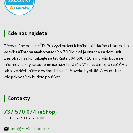
Kde nás najdete
Předvadíme po celé ČR. Pro vyzkoušení lehkého skládacího elektrického
vozíčku eThrone anebo terenního ZOOM 4x4 je snadné se domluvit.
Bez obav nás kontaktujte na tel. čísle 604 800 716 a my Vás budeme
informovat, kdy se budeme nacházet právě u Vás. Jezdíme po celé ČR a
tak si vozíček můžete vyzkoušet v místě svého bydliště. A všude tam,
kde pak vozíček budete používat.
Kontakty
737 570 074 (eShop)
Po-Pá od 9:00 do 16:00
info@FLEXiThrone.cz