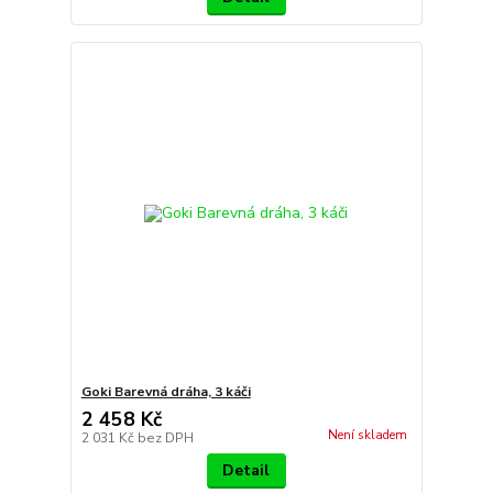
Goki Barevná dráha, 3 káči
2 458 Kč
Není skladem
2 031 Kč
bez DPH
Detail