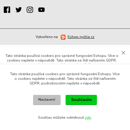
Vytvořeno na
Eshop-rychle.cz
Tato stránka používá cookies pro správné fungování Eshopu. Více o
cookies najdete v nápovědě. Tato stránka se řídí nařízením GDPR,
podrobnostim najdete v nápovědě.
Tato stránka používá cookies pro správné fungování Eshopu. Více
Souhlasím
Nastavení
o cookies najdete v nápovědě. Tato stránka se řídí nařízením
GDPR, podrobnostim najdete v nápovědě.
Souhlas můžete odmítnout
zde
.
Souhlasím
Nastavení
Cookies - Nastavení
Zde máte možnost přizpůsobit soubory cookies dle kategorií, jak
Souhlas můžete odmítnout
zde
.
vyhovují nejlépe Vašim preferencím.