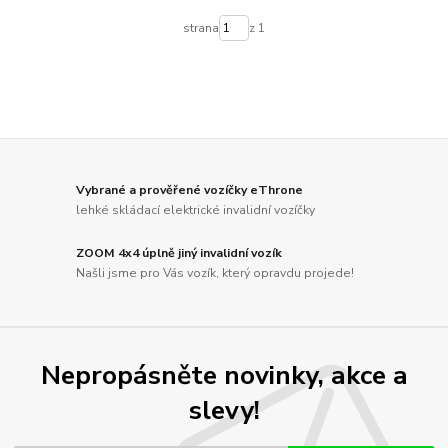
strana
z 1
Vybrané a prověřené vozíčky eThrone
lehké skládací elektrické invalidní vozíčky
ZOOM 4x4 úplně jiný invalidní vozík
Našli jsme pro Vás vozík, který opravdu projede!
Nepropásněte novinky, akce a
slevy!