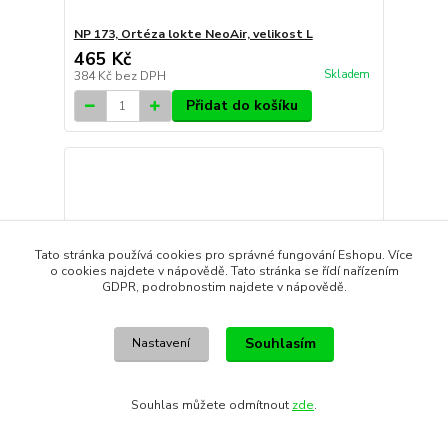
NP 173, Ortéza lokte NeoAir, velikost L
465 Kč
Skladem
384 Kč
bez DPH
Přidat do košíku
Tato stránka používá cookies pro správné fungování Eshopu. Více
o cookies najdete v nápovědě. Tato stránka se řídí nařízením
GDPR, podrobnostim najdete v nápovědě.
Souhlasím
Nastavení
Souhlas můžete odmítnout
zde
.