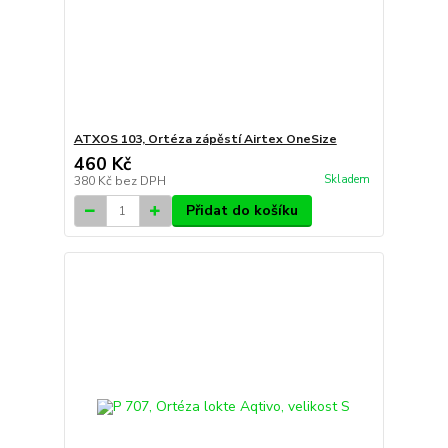
ATXOS 103, Ortéza zápěstí Airtex OneSize
460 Kč
Skladem
380 Kč
bez DPH
Přidat do košíku