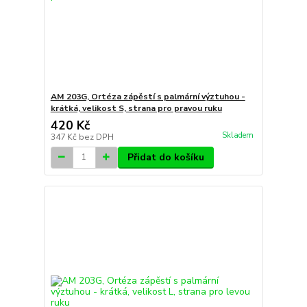
AM 203G, Ortéza zápěstí s palmární výztuhou -
krátká, velikost S, strana pro pravou ruku
420 Kč
Skladem
347 Kč
bez DPH
Přidat do košíku