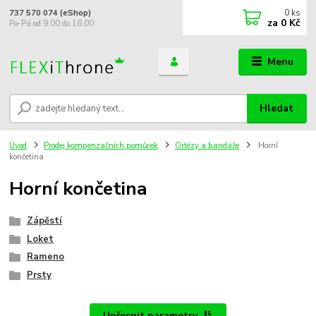
0
ks
737 570 074 (eShop)
za
0 Kč
Po-Pá od 9:00 do 16:00
Menu
Hledat
Úvod
Prodej kompenzačních pomůcek
Ortézy a bandáže
Horní
končetina
Horní končetina
Zápěstí
Loket
Rameno
Prsty
Upřesnit parametry