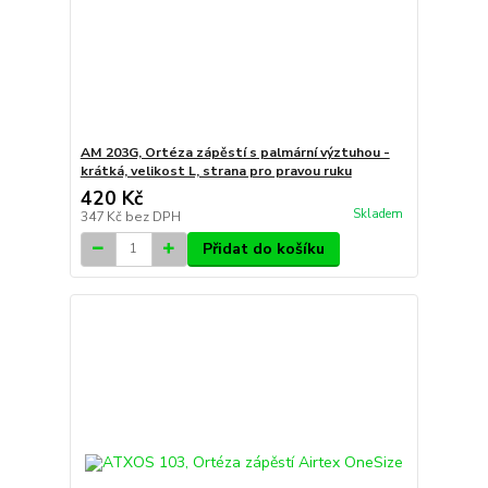
AM 203G, Ortéza zápěstí s palmární výztuhou -
krátká, velikost L, strana pro pravou ruku
420 Kč
Skladem
347 Kč
bez DPH
Přidat do košíku