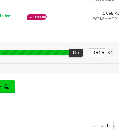
1 068 Kč
ladem
TOP produkt
883 Kč bez DPH
Do
Kč
y
strana
z 1