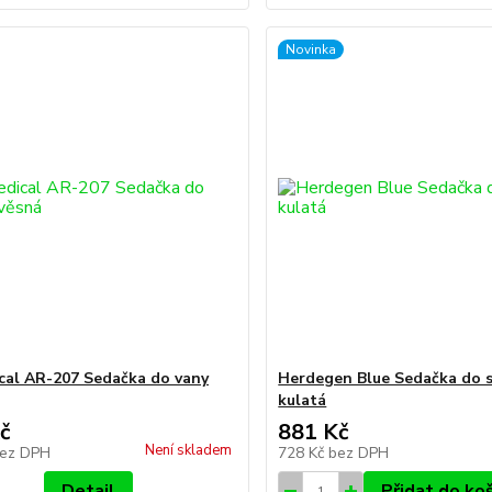
Novinka
al AR-207 Sedačka do vany
Herdegen Blue Sedačka do 
kulatá
č
881 Kč
Není skladem
ez DPH
728 Kč
bez DPH
Detail
Přidat do ko