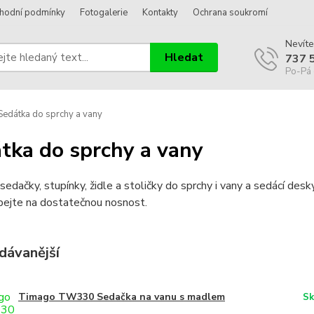
hodní podmínky
Fotogalerie
Kontakty
Ochrana soukromí
Nevíte
Hledat
737 
Po-Pá 
edátka do sprchy a vany
tka do sprchy a vany
sedačky, stupínky, židle a stoličky do sprchy i vany a sedácí des
bejte na dostatečnou nosnost.
dávanější
Timago TW330 Sedačka na vanu s madlem
Sk