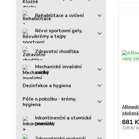
Rehabilitace a cvičení
Révvi sportovní gely,
krémy a tejpy
Zdravotní chodítka
Mechanické invalidní
vozíky
Dezinfekce a hygiena
Péče o pokožku - krémy,
hygiena
ARmedic
závěsná
Inkontinenční a stomické
881 K
pomůcky
728 Kč
b
Zdravotnický materiál