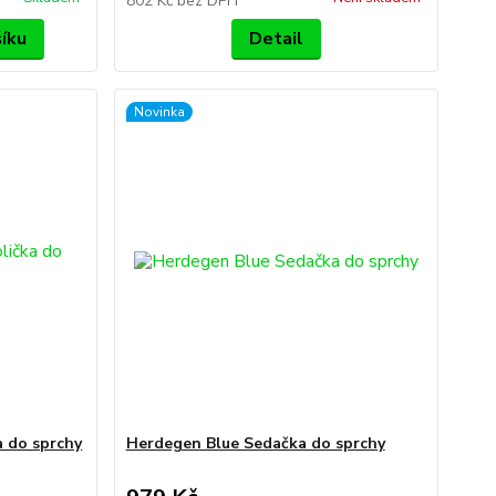
802 Kč
bez DPH
šíku
Detail
Novinka
 do sprchy
Herdegen Blue Sedačka do sprchy