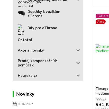
Doplňky k vozíkům
eThrone
TOP pro
Akce
Díly pro eThrone
Ostatní
Akce a novinky
Prodej kompenzačních
pomůcek
Heureka.cz
Timago
Novinky
madlem
999 Kč
931 K
08.02.2022