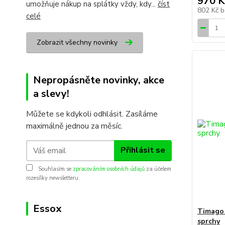
970 K
umožňuje nákup na splátky vždy, kdy...
číst
802 Kč
b
celé
Zobrazit všechny novinky
Nepropásněte novinky, akce
a slevy!
Můžete se kdykoli odhlásit. Zasíláme
maximálně jednou za měsíc.
Přihlásit se
Souhlasím se
zpracováním osobních údajů
za účelem
rozesílky newsletteru.
Essox
Timago 
sprchy