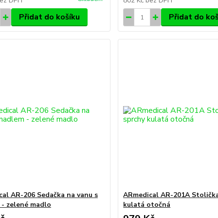
ez DPH
802 Kč
bez DPH
Přidat do košíku
Přidat do ko
al AR-206 Sedačka na vanu s
ARmedical AR-201A Stolička
- zelené madlo
kulatá otočná