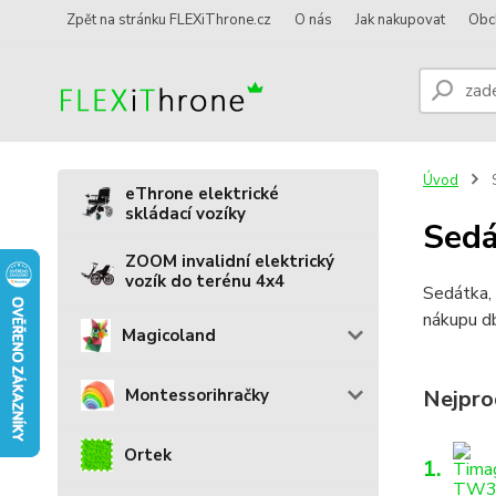
Zpět na stránku FLEXiThrone.cz
O nás
Jak nakupovat
Obc
Úvod
S
eThrone elektrické
skládací vozíky
Sedá
ZOOM invalidní elektrický
vozík do terénu 4x4
Sedátka, 
nákupu d
Magicoland
Montessorihračky
Nejpro
Ortek
1.