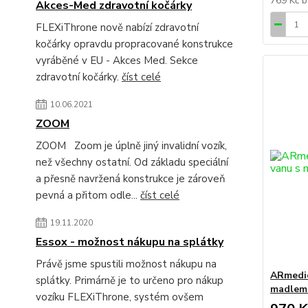
769 Kč
b
Akces-Med zdravotní kočárky
FLEXiThrone nově nabízí zdravotní
kočárky opravdu propracované konstrukce
vyráběné v EU - Akces Med. Sekce
zdravotní kočárky.
číst celé
10.06.2021
ZOOM
ZOOM Zoom je úplně jiný invalidní vozík,
než všechny ostatní. Od základu speciální
a přesně navržená konstrukce je zároveň
pevná a přitom odle...
číst celé
19.11.2020
Essox - možnost nákupu na splátky
Právě jsme spustili možnost nákupu na
ARmedic
splátky. Primárně je to určeno pro nákup
madlem 
vozíku FLEXiThrone, systém ovšem