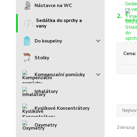
Nástavce na WC
2.
Sedátka do sprchy a
vany
Do koupelny
Cena:
Stolky
Kompenzační pomůcky
Inhalátory
Kyslíkové Koncentrátory
Nejnově
Oxymetry
Zobrazuji 