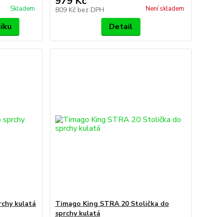
979 Kč
Skladem
Není skladem
809 Kč
bez DPH
šíku
Detail
rchy kulatá
Timago King STRA 20 Stolička do
sprchy kulatá