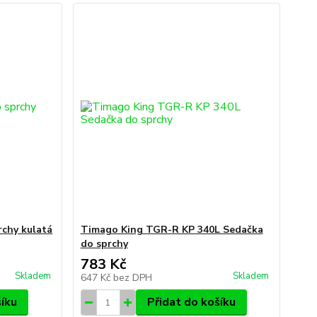
rchy kulatá
Timago King TGR-R KP 340L Sedačka
do sprchy
783 Kč
Skladem
Skladem
647 Kč
bez DPH
šíku
Přidat do košíku