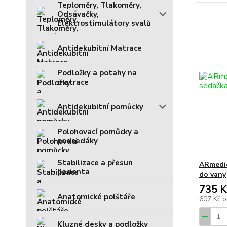
Teploměry, Tlakoměry,
Odsávačky,
Elektrostimulátory svalů
Antidekubitní Matrace
Podložky a potahy na
matrace
Antidekubitní pomůcky
Polohovací pomůcky a
podsedáky
Stabilizace a přesun
ARmedic
pacienta
do vany
735 K
Anatomické polštáře
607 Kč
b
Kluzné desky a podložky