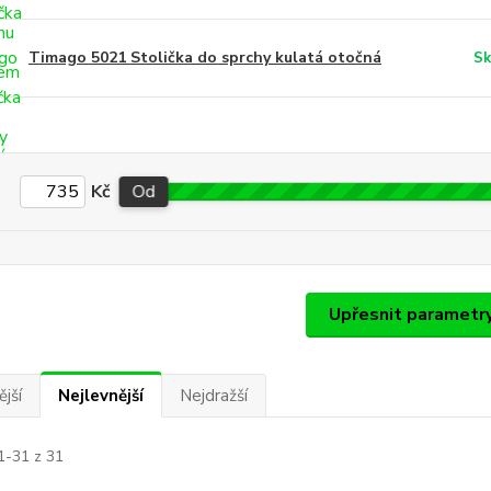
Timago 5021 Stolička do sprchy kulatá otočná
Sk
Kč
Od
Upřesnit parametr
jší
Nejlevnější
Nejdražší
1-31 z 31