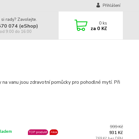
Přihlášení
 si rady? Zavolejte.
0
ks
570 074 (eShop)
za
0 Kč
od 9:00 do 16:00
ky na vanu jsou zdravotní pomůcky pro pohodlné mytí. Při
999 Kč
ladem
931 Kč
TOP produkt
Akce
769 Kč bez DPH