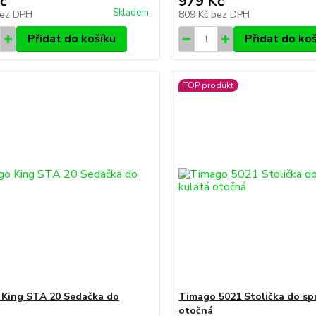
č
979 Kč
Skladem
ez DPH
809 Kč
bez DPH
Přidat do košíku
Přidat do ko
TOP produkt
King STA 20 Sedačka do
Timago 5021 Stolička do sp
otočná