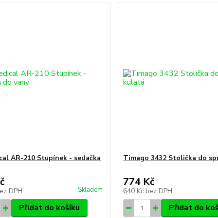
al AR-210 Stupínek - sedačka
Timago 3432 Stolička do sp
č
774 Kč
Skladem
ez DPH
640 Kč
bez DPH
Přidat do košíku
Přidat do ko