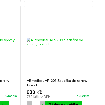
sprchy
ARmedical AR-209 Sedačka do sprchy
tvaru U
930 Kč
Skladem
Skladem
769 Kč
bez DPH
šíku
Přidat do košíku