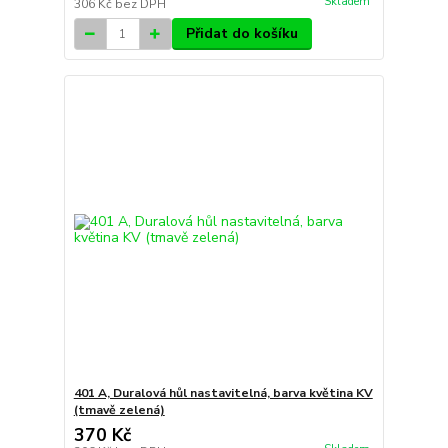
Skladem
306 Kč
bez DPH
Přidat do košíku
401 A, Duralová hůl nastavitelná, barva květina KV
(tmavě zelená)
370 Kč