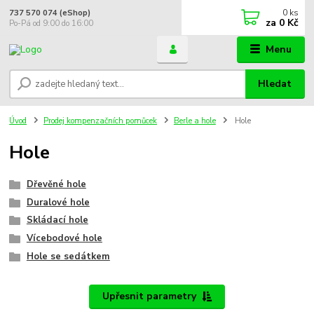
0
ks
737 570 074 (eShop)
za
0 Kč
Po-Pá od 9:00 do 16:00
Menu
Hledat
Úvod
Prodej kompenzačních pomůcek
Berle a hole
Hole
Hole
Dřevěné hole
Duralové hole
Skládací hole
Vícebodové hole
Hole se sedátkem
Upřesnit parametry