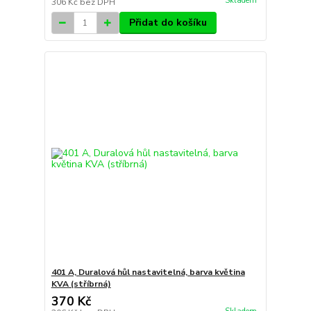
Skladem
306 Kč
bez DPH
Přidat do košíku
401 A, Duralová hůl nastavitelná, barva květina
KVA (stříbrná)
370 Kč