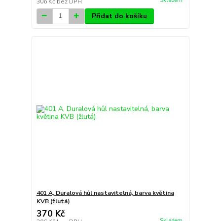
Skladem
306 Kč
bez DPH
Přidat do košíku
401 A, Duralová hůl nastavitelná, barva květina
KVB (žlutá)
370 Kč
Skladem