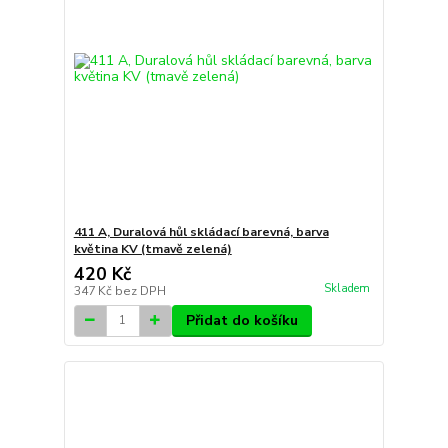
411 A, Duralová hůl skládací barevná, barva
květina KV (tmavě zelená)
420 Kč
Skladem
347 Kč
bez DPH
Přidat do košíku