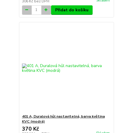
Skladem
306 Kč
bez DPH
Přidat do košíku
401 A, Duralová hůl nastavitelná, barva květina
KVC (modrá)
370 Kč