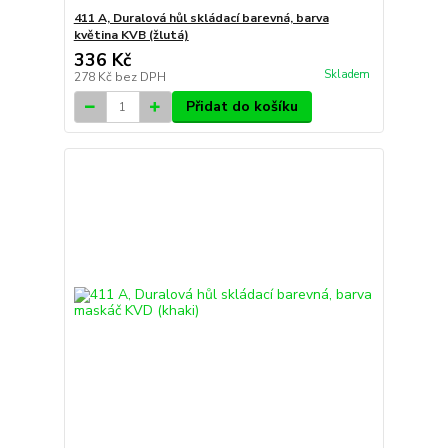
411 A, Duralová hůl skládací barevná, barva
květina KVB (žlutá)
336 Kč
Skladem
278 Kč
bez DPH
Přidat do košíku