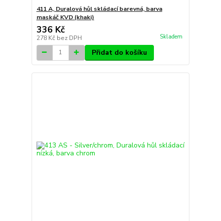
411 A, Duralová hůl skládací barevná, barva
maskáč KVD (khaki)
336 Kč
Skladem
278 Kč
bez DPH
Přidat do košíku