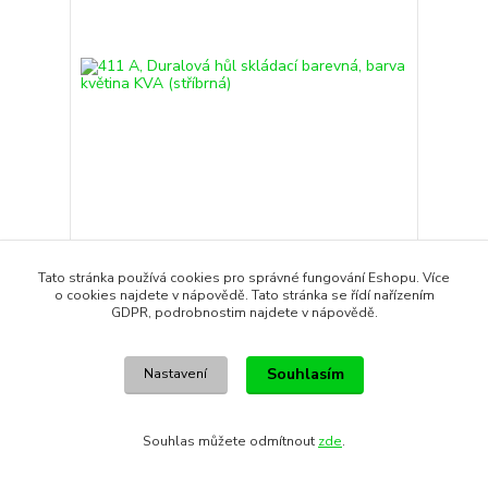
411 A, Duralová hůl skládací barevná, barva
květina KVA (stříbrná)
Tato stránka používá cookies pro správné fungování Eshopu. Více
420 Kč
o cookies najdete v nápovědě. Tato stránka se řídí nařízením
GDPR, podrobnostim najdete v nápovědě.
Skladem
347 Kč
bez DPH
Přidat do košíku
Souhlasím
Nastavení
Souhlas můžete odmítnout
zde
.