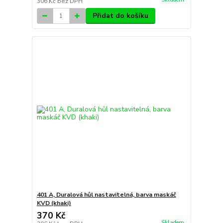
306 Kč
bez DPH
Přidat do košíku
401 A, Duralová hůl nastavitelná, barva maskáč
KVD (khaki)
370 Kč
Skladem