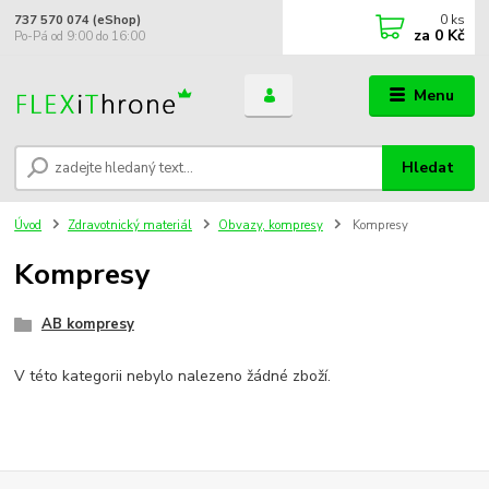
0
ks
737 570 074 (eShop)
za
0 Kč
Po-Pá od 9:00 do 16:00
Menu
Hledat
Úvod
Zdravotnický materiál
Obvazy, kompresy
Kompresy
Kompresy
AB kompresy
V této kategorii nebylo nalezeno žádné zboží.