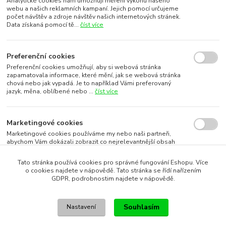
Analytické cookies nám umožňují měření výkonu našeho
webu a našich reklamních kampaní. Jejich pomocí určujeme
počet návštěv a zdroje návštěv našich internetových stránek.
Data získaná pomocí tě...
číst více
Preferenční cookies
Preferenční cookies umožňují, aby si webová stránka
zapamatovala informace, které mění, jak se webová stránka
chová nebo jak vypadá. Je to například Vámi preferovaný
jazyk, měna, oblíbené nebo ...
číst více
Marketingové cookies
Marketingové cookies používáme my nebo naši partneři,
abychom Vám dokázali zobrazit co nejrelevantnější obsah
nebo reklamy jak na našich stránkách, tak na stránkách třetích
subjektů. To je možn...
číst více
Tato stránka používá cookies pro správné fungování Eshopu. Více
o cookies najdete v nápovědě. Tato stránka se řídí nařízením
GDPR, podrobnostim najdete v nápovědě.
Souhlasím s využitím vybraných souborů cookies
Souhlasím
Nastavení