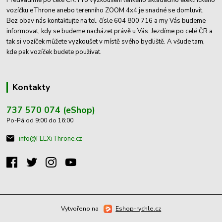
Předvadíme po celé ČR. Pro vyzkoušení lehkého skládacího elektrického
vozíčku eThrone anebo terenního ZOOM 4x4 je snadné se domluvit.
Bez obav nás kontaktujte na tel. čísle 604 800 716 a my Vás budeme
informovat, kdy se budeme nacházet právě u Vás. Jezdíme po celé ČR a
tak si vozíček můžete vyzkoušet v místě svého bydliště. A všude tam,
kde pak vozíček budete používat.
Kontakty
737 570 074 (eShop)
Po-Pá od 9:00 do 16:00
info@FLEXiThrone.cz
Vytvořeno na
Eshop-rychle.cz