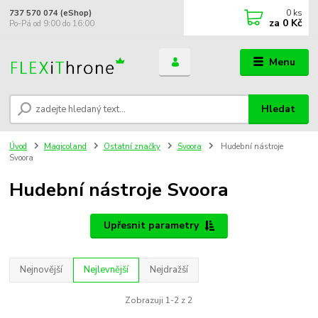
0
ks
737 570 074 (eShop)
za
0 Kč
Po-Pá od 9:00 do 16:00
Menu
Hledat
Úvod
Magicoland
Ostatní značky
Svoora
Hudební nástroje
Svoora
Hudební nástroje Svoora
Upřesnit parametry
Nejnovější
Nejlevnější
Nejdražší
Zobrazuji 1-2 z 2