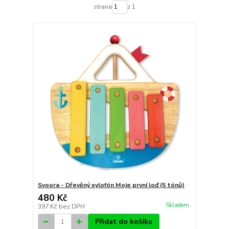
strana
z 1
Svoora - Dřevěný xylofón Moje první loď (5 tónů)
480 Kč
Skladem
397 Kč
bez DPH
Přidat do košíku