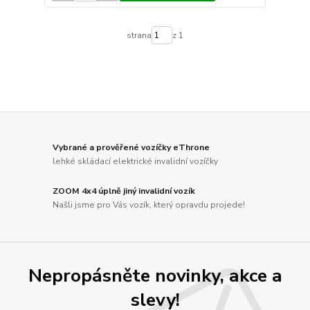
strana
z 1
Vybrané a prověřené vozíčky eThrone
lehké skládací elektrické invalidní vozíčky
ZOOM 4x4 úplně jiný invalidní vozík
Našli jsme pro Vás vozík, který opravdu projede!
Nepropásněte novinky, akce a
slevy!