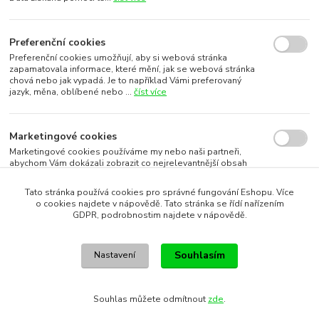
Preferenční cookies
Preferenční cookies umožňují, aby si webová stránka
zapamatovala informace, které mění, jak se webová stránka
chová nebo jak vypadá. Je to například Vámi preferovaný
jazyk, měna, oblíbené nebo ...
číst více
Marketingové cookies
Marketingové cookies používáme my nebo naši partneři,
abychom Vám dokázali zobrazit co nejrelevantnější obsah
nebo reklamy jak na našich stránkách, tak na stránkách třetích
subjektů. To je možn...
číst více
Tato stránka používá cookies pro správné fungování Eshopu. Více
o cookies najdete v nápovědě. Tato stránka se řídí nařízením
GDPR, podrobnostim najdete v nápovědě.
Souhlasím s využitím vybraných souborů cookies
Souhlasím
Nastavení
Souhlasím s využitím všech souborů cookies
Souhlas můžete odmítnout
zde
.