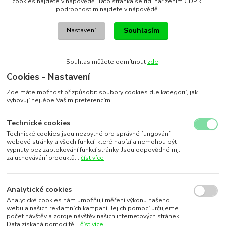
cookies najdete v nápovědě. Tato stránka se řídí nařízením GDPR,
podrobnostim najdete v nápovědě.
Souhlasím
Nastavení
Souhlas můžete odmítnout
zde
.
Cookies - Nastavení
Zde máte možnost přizpůsobit soubory cookies dle kategorií, jak
vyhovují nejlépe Vašim preferencím.
Technické cookies
Technické cookies jsou nezbytné pro správné fungování
webové stránky a všech funkcí, které nabízí a nemohou být
vypnuty bez zablokování funkcí stránky. Jsou odpovědné mj.
za uchovávání produktů...
číst více
Analytické cookies
Analytické cookies nám umožňují měření výkonu našeho
webu a našich reklamních kampaní. Jejich pomocí určujeme
počet návštěv a zdroje návštěv našich internetových stránek.
Data získaná pomocí tě...
číst více