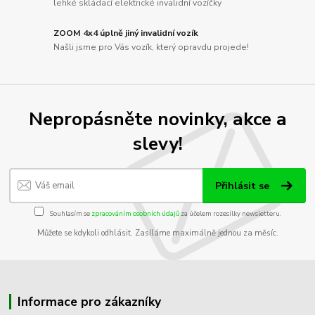
lehké skládací elektrické invalidní vozíčky
ZOOM 4x4 úplně jiný invalidní vozík
Našli jsme pro Vás vozík, který opravdu projede!
Nepropásněte novinky, akce a
slevy!
Přihlásit se
Souhlasím se
zpracováním osobních údajů
za účelem rozesílky newsletteru.
Můžete se kdykoli odhlásit. Zasíláme maximálně jednou za měsíc.
Informace pro zákazníky