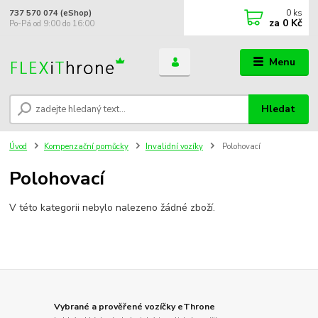
0
ks
737 570 074 (eShop)
za
0 Kč
Po-Pá od 9:00 do 16:00
Menu
Hledat
Úvod
Kompenzační pomůcky
Invalidní vozíky
Polohovací
Polohovací
V této kategorii nebylo nalezeno žádné zboží.
Vybrané a prověřené vozíčky eThrone