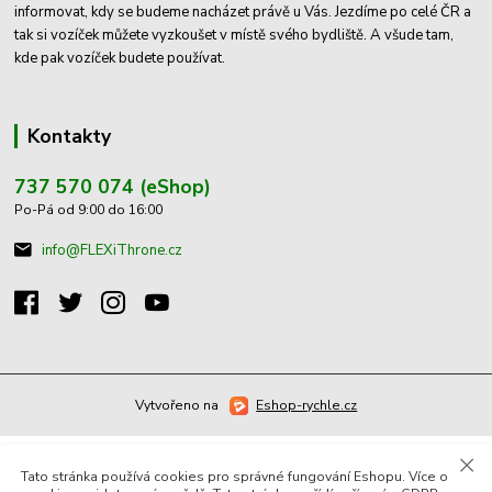
informovat, kdy se budeme nacházet právě u Vás. Jezdíme po celé ČR a
tak si vozíček můžete vyzkoušet v místě svého bydliště. A všude tam,
kde pak vozíček budete používat.
Kontakty
737 570 074 (eShop)
Po-Pá od 9:00 do 16:00
info@FLEXiThrone.cz
Vytvořeno na
Eshop-rychle.cz
Tato stránka používá cookies pro správné fungování Eshopu. Více o