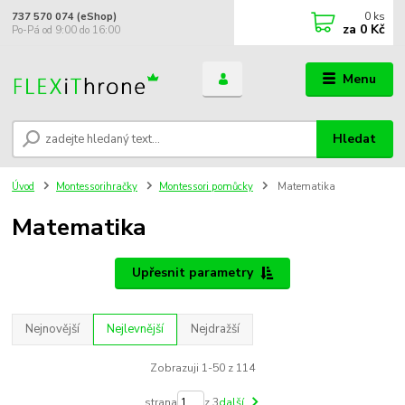
0
ks
737 570 074 (eShop)
za
0 Kč
Po-Pá od 9:00 do 16:00
Menu
Hledat
Úvod
Montessorihračky
Montessori pomůcky
Matematika
Matematika
Upřesnit parametry
Nejnovější
Nejlevnější
Nejdražší
Zobrazuji 1-50 z 114
strana
z 3
další