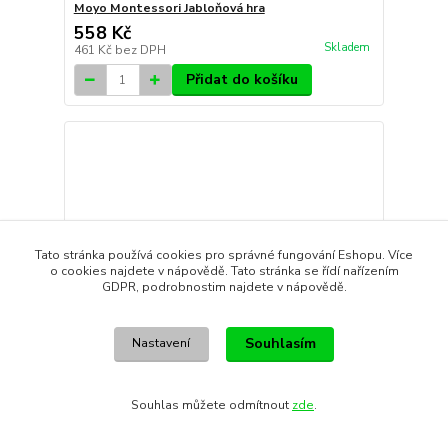
Moyo Montessori Jabloňová hra
558 Kč
Skladem
461 Kč
bez DPH
Přidat do košíku
Tato stránka používá cookies pro správné fungování Eshopu. Více
o cookies najdete v nápovědě. Tato stránka se řídí nařízením
GDPR, podrobnostim najdete v nápovědě.
Souhlasím
Nastavení
Souhlas můžete odmítnout
zde
.
Moyo Montessori Sčítací proužková tabule