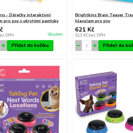
ns - Dárečky interaktivní
Brightkins Brain Teaser Tre
m pro psy s ukrytými pamlsky
hlavolam pro psy
č
621 Kč
Skladem
ez DPH
513 Kč
bez DPH
Přidat do košíku
Přidat do ko