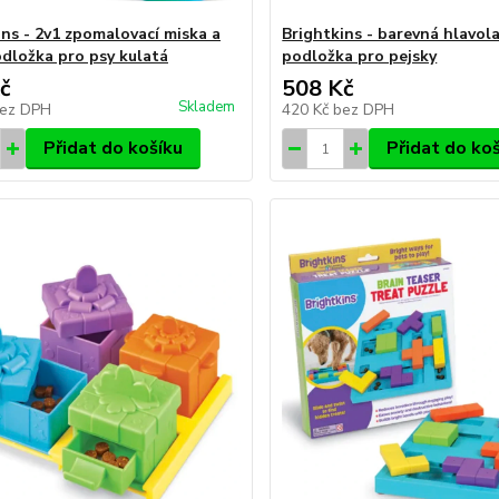
ins - 2v1 zpomalovací miska a
Brightkins - barevná hlavola
odložka pro psy kulatá
podložka pro pejsky
č
508 Kč
Skladem
ez DPH
420 Kč
bez DPH
Přidat do košíku
Přidat do ko