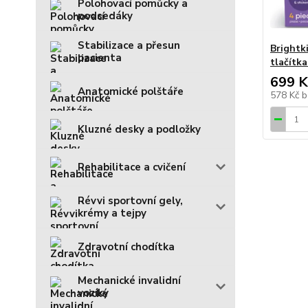
Polohovací pomůcky a
podsedáky
Stabilizace a přesun
Brightk
pacienta
tlačítka
699 K
Anatomické polštáře
578 Kč
b
Kluzné desky a podložky
Rehabilitace a cvičení
Révvi sportovní gely,
krémy a tejpy
Zdravotní chodítka
Mechanické invalidní
vozíky