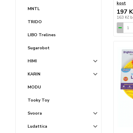
kost
MNTL
197 K
163 Kč
b
TRIDO
LIBO Trelines
Sugarobot
HIMI
KARIN
MODU
Tooky Toy
Svoora
Ludattica