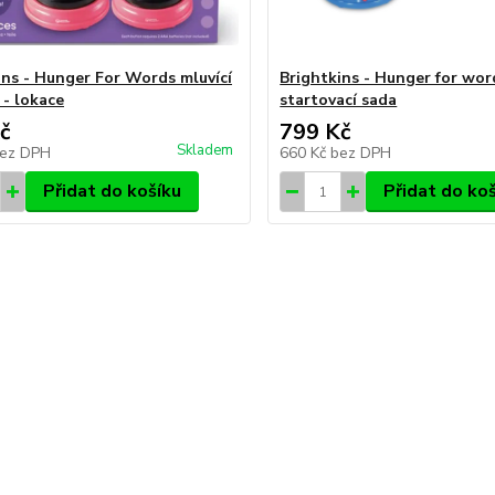
ins - Hunger For Words mluvící
Brightkins - Hunger for wor
 - lokace
startovací sada
č
799 Kč
Skladem
ez DPH
660 Kč
bez DPH
Přidat do košíku
Přidat do ko