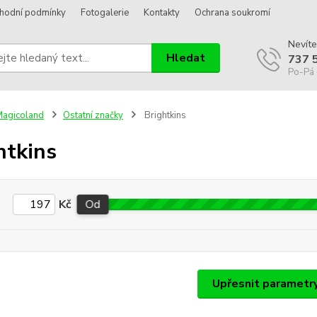
hodní podmínky
Fotogalerie
Kontakty
Ochrana soukromí
Nevíte
Hledat
737 
Po-Pá 
agicoland
Ostatní značky
Brightkins
htkins
Kč
Od
Upřesnit parametr