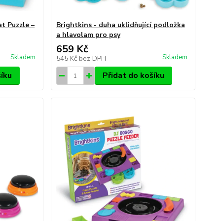
at Puzzle –
Brightkins - duha uklidňující podložka
a hlavolam pro psy
659 Kč
Skladem
Skladem
545 Kč
bez DPH
šíku
Přidat do košíku