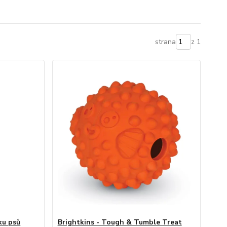
strana
z 1
uku psů
Brightkins - Tough & Tumble Treat