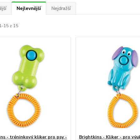
jší
Nejlevnější
Nejdražší
1-15 z 15
ns - tréninkový kliker pro psy -
Brightkins - Kliker - pro vý