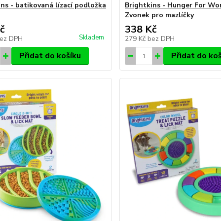
ins - batikovaná lízací podložka
Brightkins - Hunger For Wo
Zvonek pro mazlíčky
č
338 Kč
Skladem
ez DPH
279 Kč
bez DPH
Přidat do košíku
Přidat do ko