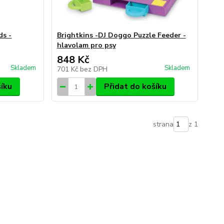
ds -
Brightkins -DJ Doggo Puzzle Feeder -
hlavolam pro psy
848 Kč
Skladem
Skladem
701 Kč
bez DPH
šíku
Přidat do košíku
strana
z 1