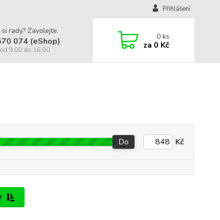
Přihlášení
 si rady? Zavolejte.
0
ks
570 074 (eShop)
za
0 Kč
od 9:00 do 16:00
Do
Kč
y