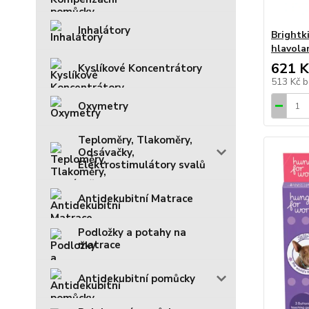
Inhalátory
Brightki
hlavola
621 K
Kyslíkové Koncentrátory
513 Kč
b
Oxymetry
Teploměry, Tlakoměry,
Odsávačky,
Elektrostimulátory svalů
Antidekubitní Matrace
Podložky a potahy na
matrace
Antidekubitní pomůcky