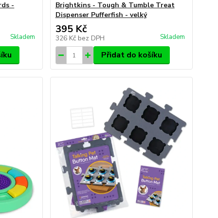
rds -
Brightkins - Tough & Tumble Treat
Dispenser Pufferfish - velký
395 Kč
Skladem
Skladem
326 Kč
bez DPH
šíku
Přidat do košíku