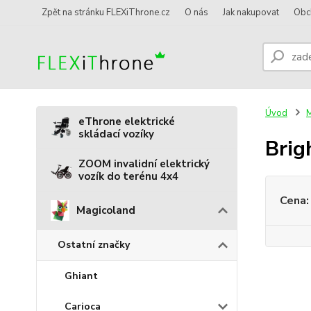
Zpět na stránku FLEXiThrone.cz
O nás
Jak nakupovat
Obc
Úvod
M
eThrone elektrické
skládací vozíky
Brig
ZOOM invalidní elektrický
vozík do terénu 4x4
Cena:
Magicoland
Ostatní značky
Ghiant
Carioca