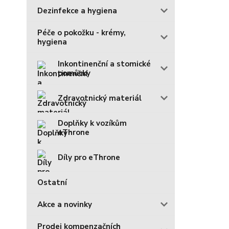
Dezinfekce a hygiena
Péče o pokožku - krémy,
hygiena
Inkontinenční a stomické
pomůcky
Zdravotnický materiál
Doplňky k vozíkům
eThrone
Díly pro eThrone
Ostatní
Akce a novinky
Prodej kompenzačních