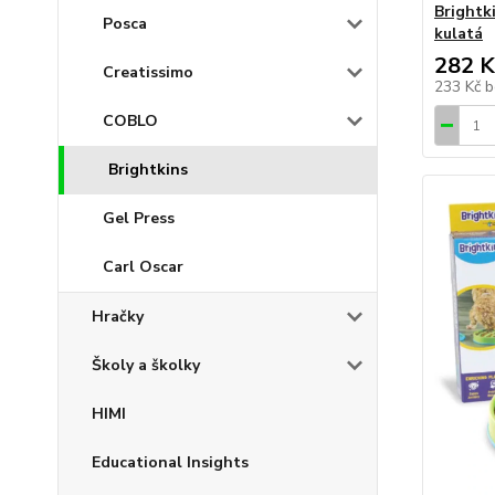
Brightk
Posca
kulatá
282 K
Creatissimo
233 Kč
b
COBLO
Brightkins
Gel Press
Carl Oscar
Hračky
Školy a školky
HIMI
Educational Insights