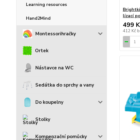
Learning resources
Brightk
lízací p
Hand2Mind
499 K
412 Kč
b
Montessorihračky
Ortek
Nástavce na WC
Sedátka do sprchy a vany
Do koupelny
Stolky
Kompenzační pomůcky