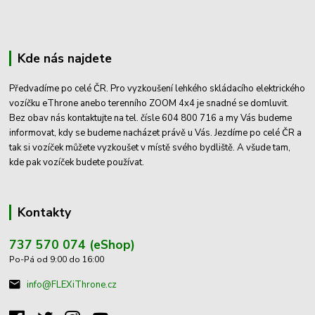
Kde nás najdete
Předvadíme po celé ČR. Pro vyzkoušení lehkého skládacího elektrického
vozíčku eThrone anebo terenního ZOOM 4x4 je snadné se domluvit.
Bez obav nás kontaktujte na tel. čísle 604 800 716 a my Vás budeme
informovat, kdy se budeme nacházet právě u Vás. Jezdíme po celé ČR a
tak si vozíček můžete vyzkoušet v místě svého bydliště. A všude tam,
kde pak vozíček budete používat.
Kontakty
737 570 074 (eShop)
Po-Pá od 9:00 do 16:00
info@FLEXiThrone.cz