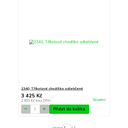
2340, Tříkolové chodítko odlehčené
3 425 Kč
Skladem
2 831 Kč
bez DPH
Přidat do košíku
strana
z 1