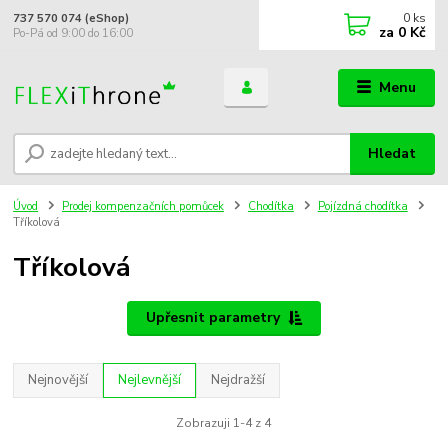
0
ks
737 570 074 (eShop)
za
0 Kč
Po-Pá od 9:00 do 16:00
Menu
Hledat
Úvod
Prodej kompenzačních pomůcek
Chodítka
Pojízdná chodítka
Tříkolová
Tříkolová
Upřesnit parametry
Nejnovější
Nejlevnější
Nejdražší
Zobrazuji 1-4 z 4