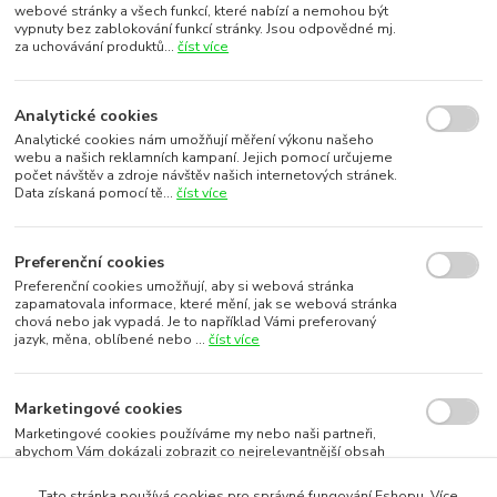
webové stránky a všech funkcí, které nabízí a nemohou být
vypnuty bez zablokování funkcí stránky. Jsou odpovědné mj.
za uchovávání produktů...
číst více
Analytické cookies
Analytické cookies nám umožňují měření výkonu našeho
webu a našich reklamních kampaní. Jejich pomocí určujeme
počet návštěv a zdroje návštěv našich internetových stránek.
Data získaná pomocí tě...
číst více
Preferenční cookies
Preferenční cookies umožňují, aby si webová stránka
zapamatovala informace, které mění, jak se webová stránka
chová nebo jak vypadá. Je to například Vámi preferovaný
jazyk, měna, oblíbené nebo ...
číst více
Marketingové cookies
Marketingové cookies používáme my nebo naši partneři,
abychom Vám dokázali zobrazit co nejrelevantnější obsah
nebo reklamy jak na našich stránkách, tak na stránkách třetích
subjektů. To je možn...
číst více
Tato stránka používá cookies pro správné fungování Eshopu. Více