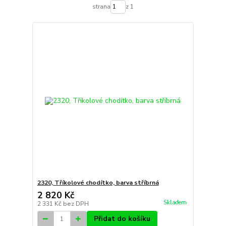
strana
z 1
2320, Tříkolové chodítko, barva stříbrná
2 820 Kč
Skladem
2 331 Kč
bez DPH
Přidat do košíku