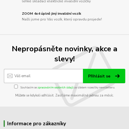
lehké skládací elektrické invalidní vozíčky
ZOOM 4x4 úplně jiný invalidní vozík
Našli jsme pro Vás vozík, který opravdu projede!
Nepropásněte novinky, akce a
slevy!
Přihlásit se
Souhlasím se
zpracováním osobních údajů
za účelem rozesílky newsletteru.
Můžete se kdykoli odhlásit. Zasíláme maximálně jednou za měsíc.
Informace pro zákazníky