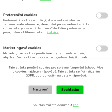
Preferenční cookies
Preferenční cookies umožňují, aby si webová stránka
zapamatovala informace, které mění, jak se webová stránka
chová nebo jak vypadá. Je to například Vámi preferovaný
jazyk, měna, oblíbené nebo ...
číst více
Marketingové cookies
Marketingové cookies používáme my nebo naši partneři,
abychom Vám dokázali zobrazit co nejrelevantnější obsah
nebo reklamy jak na našich stránkách, tak na stránkách třetích
subjektů. To je možn...
číst více
Tato stránka používá cookies pro správné fungování Eshopu. Více
o cookies najdete v nápovědě. Tato stránka se řídí nařízením
GDPR, podrobnostim najdete v nápovědě.
Souhlasím s využitím vybraných souborů cookies
Souhlasím
Nastavení
Souhlasím s využitím všech souborů cookies
Souhlas můžete odmítnout
zde
.