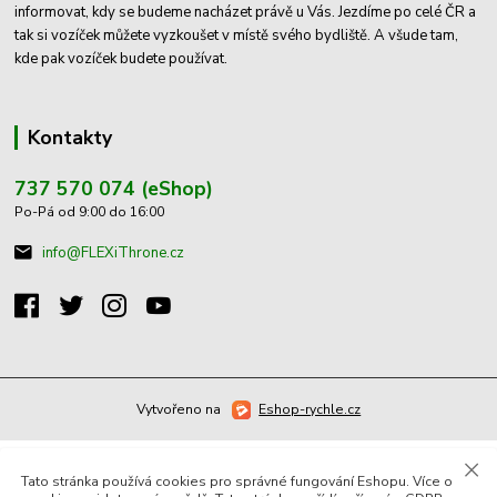
informovat, kdy se budeme nacházet právě u Vás. Jezdíme po celé ČR a
tak si vozíček můžete vyzkoušet v místě svého bydliště. A všude tam,
kde pak vozíček budete používat.
Kontakty
737 570 074 (eShop)
Po-Pá od 9:00 do 16:00
info@FLEXiThrone.cz
Vytvořeno na
Eshop-rychle.cz
Tato stránka používá cookies pro správné fungování Eshopu. Více o