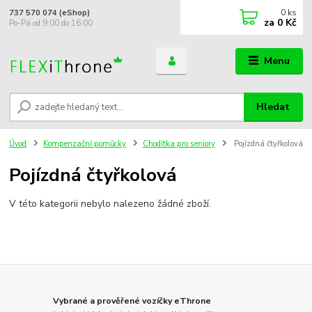
0
ks
737 570 074 (eShop)
za
0 Kč
Po-Pá od 9:00 do 16:00
Menu
Hledat
Úvod
Kompenzační pomůcky
Chodítka pro seniory
Pojízdná čtyřkolová
Pojízdná čtyřkolová
V této kategorii nebylo nalezeno žádné zboží.
Vybrané a prověřené vozíčky eThrone