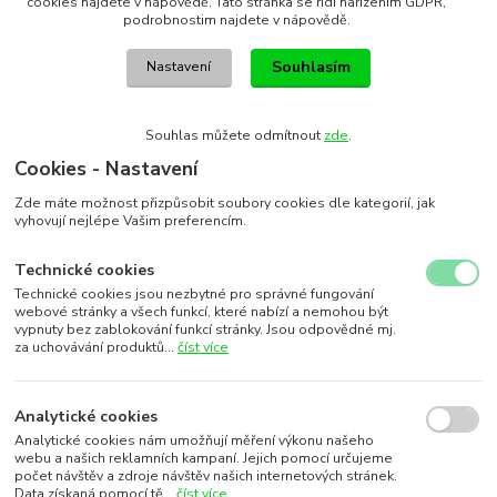
cookies najdete v nápovědě. Tato stránka se řídí nařízením GDPR,
podrobnostim najdete v nápovědě.
Souhlasím
Nastavení
Souhlas můžete odmítnout
zde
.
Cookies - Nastavení
Zde máte možnost přizpůsobit soubory cookies dle kategorií, jak
vyhovují nejlépe Vašim preferencím.
Technické cookies
Technické cookies jsou nezbytné pro správné fungování
webové stránky a všech funkcí, které nabízí a nemohou být
vypnuty bez zablokování funkcí stránky. Jsou odpovědné mj.
za uchovávání produktů...
číst více
Analytické cookies
Analytické cookies nám umožňují měření výkonu našeho
webu a našich reklamních kampaní. Jejich pomocí určujeme
počet návštěv a zdroje návštěv našich internetových stránek.
Data získaná pomocí tě...
číst více