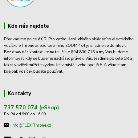
Kde nás najdete
Předvadíme po celé ČR. Pro vyzkoušení lehkého skládacího elektrického
vozíčku eThrone anebo terenního ZOOM 4x4 je snadné se domluvit.
Bez obav nás kontaktujte na tel. čísle 604 800 716 a my Vás budeme
informovat, kdy se budeme nacházet právě u Vás. Jezdíme po celé ČR a
tak si vozíček můžete vyzkoušet v místě svého bydliště. A všude tam,
kde pak vozíček budete používat.
Kontakty
737 570 074 (eShop)
Po-Pá od 9:00 do 16:00
info@FLEXiThrone.cz