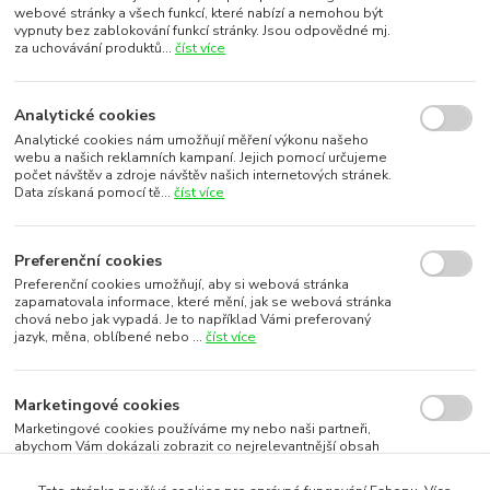
webové stránky a všech funkcí, které nabízí a nemohou být
vypnuty bez zablokování funkcí stránky. Jsou odpovědné mj.
za uchovávání produktů...
číst více
Analytické cookies
Analytické cookies nám umožňují měření výkonu našeho
webu a našich reklamních kampaní. Jejich pomocí určujeme
počet návštěv a zdroje návštěv našich internetových stránek.
Data získaná pomocí tě...
číst více
Preferenční cookies
Preferenční cookies umožňují, aby si webová stránka
zapamatovala informace, které mění, jak se webová stránka
chová nebo jak vypadá. Je to například Vámi preferovaný
jazyk, měna, oblíbené nebo ...
číst více
Marketingové cookies
Marketingové cookies používáme my nebo naši partneři,
abychom Vám dokázali zobrazit co nejrelevantnější obsah
nebo reklamy jak na našich stránkách, tak na stránkách třetích
subjektů. To je možn...
číst více