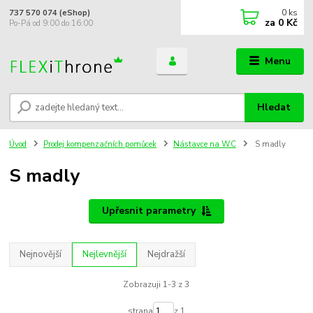
0
ks
737 570 074 (eShop)
za
0 Kč
Po-Pá od 9:00 do 16:00
Menu
Hledat
Úvod
Prodej kompenzačních pomůcek
Nástavce na WC
S madly
S madly
Upřesnit parametry
Nejnovější
Nejlevnější
Nejdražší
Zobrazuji 1-3 z 3
strana
z 1