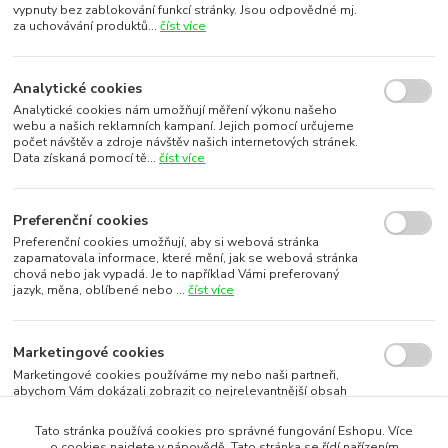
vypnuty bez zablokování funkcí stránky. Jsou odpovědné mj.
za uchovávání produktů...
číst více
Analytické cookies
Analytické cookies nám umožňují měření výkonu našeho
webu a našich reklamních kampaní. Jejich pomocí určujeme
počet návštěv a zdroje návštěv našich internetových stránek.
Data získaná pomocí tě...
číst více
Preferenční cookies
Preferenční cookies umožňují, aby si webová stránka
zapamatovala informace, které mění, jak se webová stránka
chová nebo jak vypadá. Je to například Vámi preferovaný
jazyk, měna, oblíbené nebo ...
číst více
Marketingové cookies
Marketingové cookies používáme my nebo naši partneři,
abychom Vám dokázali zobrazit co nejrelevantnější obsah
nebo reklamy jak na našich stránkách, tak na stránkách třetích
subjektů. To je možn...
číst více
Tato stránka používá cookies pro správné fungování Eshopu. Více
o cookies najdete v nápovědě. Tato stránka se řídí nařízením