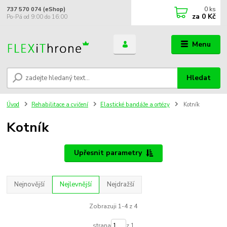
0
ks
737 570 074 (eShop)
za
0 Kč
Po-Pá od 9:00 do 16:00
Menu
Hledat
Úvod
Rehabilitace a cvičení
Elastické bandáže a ortézy
Kotník
Kotník
Upřesnit parametry
Nejnovější
Nejlevnější
Nejdražší
Zobrazuji 1-4 z 4
strana
z 1