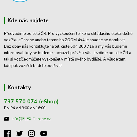
Kde nás najdete
Předvadíme po celé ČR. Pro vyzkoušení lehkého skládacího elektrického
vozíčku eThrone anebo terenního ZOOM 4x4 je snadné se domluvit.
Bez obav nás kontaktujte na tel. čísle 604 800 716 a my Vás budeme
informovat, kdy se budeme nacházet právě u Vás. Jezdíme po celé ČR a
tak si vozíček můžete vyzkoušet v místě svého bydliště. A všude tam,
kde pak vozíček budete používat.
Kontakty
737 570 074 (eShop)
Po-Pá od 9:00 do 16:00
info@FLEXiThrone.cz