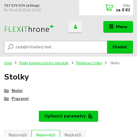
0
ks
737 570 074 (eShop)
za
0 Kč
Po-Pá od 9:00 do 16:00
Menu
Hledat
Úvod
Prodej kompenzačních pomůcek
Polohovací lůžka
Stolky
Stolky
Noční
Pracovní
Upřesnit parametry
Nejnovější
Nejlevnější
Nejdražší