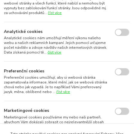
webové stránky a všech funkcí, které nabízí a nemohou být
vypnuty bez zablokování funkcí stránky. Jsou odpovědné mj.
za uchovávání produktů...
číst více
Analytické cookies
Analytické cookies nám umožňují měření výkonu našeho
webu a našich reklamních kampaní. Jejich pomocí určujeme
počet návštěv a zdroje návštěv našich internetových stránek.
Data získaná pomocí tě...
číst více
Preferenční cookies
Preferenční cookies umožňují, aby si webová stránka
zapamatovala informace, které mění, jak se webová stránka
chová nebo jak vypadá. Je to například Vámi preferovaný
jazyk, měna, oblíbené nebo ...
číst více
Marketingové cookies
Marketingové cookies používáme my nebo naši partneři,
abychom Vám dokázali zobrazit co nejrelevantnější obsah
nebo reklamy jak na našich stránkách, tak na stránkách třetích
subjektů. To je možn...
číst více