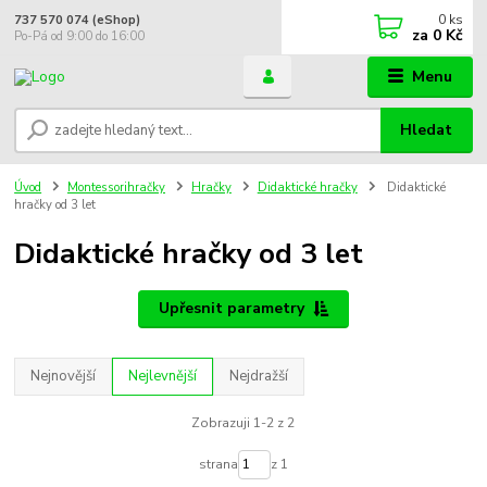
0
ks
737 570 074 (eShop)
za
0 Kč
Po-Pá od 9:00 do 16:00
Menu
Hledat
Úvod
Montessorihračky
Hračky
Didaktické hračky
Didaktické
hračky od 3 let
Didaktické hračky od 3 let
Upřesnit parametry
Nejnovější
Nejlevnější
Nejdražší
Zobrazuji 1-2 z 2
strana
z 1