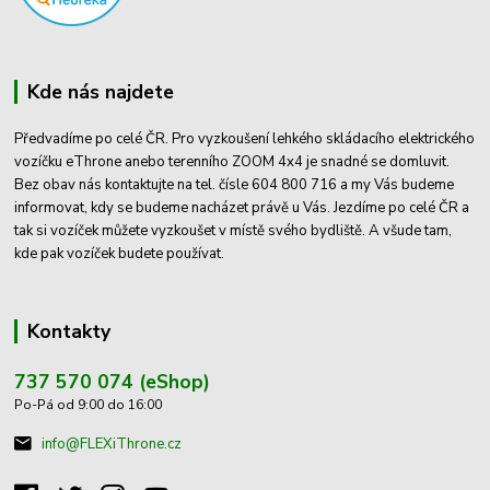
Kde nás najdete
Předvadíme po celé ČR. Pro vyzkoušení lehkého skládacího elektrického
vozíčku eThrone anebo terenního ZOOM 4x4 je snadné se domluvit.
Bez obav nás kontaktujte na tel. čísle 604 800 716 a my Vás budeme
informovat, kdy se budeme nacházet právě u Vás. Jezdíme po celé ČR a
tak si vozíček můžete vyzkoušet v místě svého bydliště. A všude tam,
kde pak vozíček budete používat.
Kontakty
737 570 074 (eShop)
Po-Pá od 9:00 do 16:00
info@FLEXiThrone.cz