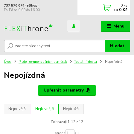
0
ks
737 570 074 (eShop)
za
0 Kč
Po-Pá od 9:00 do 16:00
Menu
Hledat
Úvod
Prodej kompenzačních pomůcek
Toaletní křesla
Nepojízdná
Nepojízdná
Upřesnit parametry
Nejnovější
Nejlevnější
Nejdražší
Zobrazuji 1-12 z 12
strana
z 1