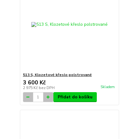
513 S, Klozetové křeslo polstrované
3 600 Kč
Skladem
2 975 Kč
bez DPH
Přidat do košíku