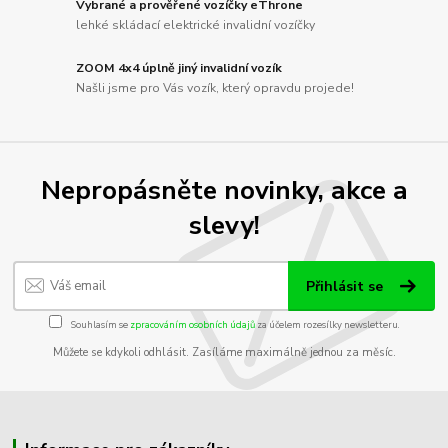
Vybrané a prověřené vozíčky eThrone
lehké skládací elektrické invalidní vozíčky
ZOOM 4x4 úplně jiný invalidní vozík
Našli jsme pro Vás vozík, který opravdu projede!
Nepropásněte novinky, akce a
slevy!
Přihlásit se
Souhlasím se
zpracováním osobních údajů
za účelem rozesílky newsletteru.
Můžete se kdykoli odhlásit. Zasíláme maximálně jednou za měsíc.