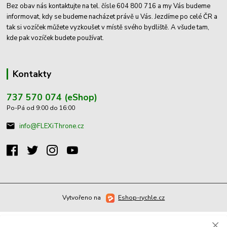
Bez obav nás kontaktujte na tel. čísle 604 800 716 a my Vás budeme
informovat, kdy se budeme nacházet právě u Vás. Jezdíme po celé ČR a
tak si vozíček můžete vyzkoušet v místě svého bydliště. A všude tam,
kde pak vozíček budete používat.
Kontakty
737 570 074 (eShop)
Po-Pá od 9:00 do 16:00
info@FLEXiThrone.cz
Vytvořeno na
Eshop-rychle.cz