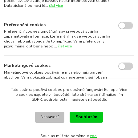
počet návštěv a zdroje návštěv našich internetových stránek.
Data získaná pomocí tě...
číst více
Preferenční cookies
Preferenční cookies umožňují, aby si webová stránka
zapamatovala informace, které mění, jak se webová stránka
chová nebo jak vypadá. Je to například Vámi preferovaný
jazyk, měna, oblíbené nebo ...
číst více
Marketingové cookies
Marketingové cookies používáme my nebo naši partneři,
abychom Vám dokázali zobrazit co nejrelevantnější obsah
nebo reklamy jak na našich stránkách, tak na stránkách třetích
subjektů. To je možn...
číst více
Tato stránka používá cookies pro správné fungování Eshopu. Více
o cookies najdete v nápovědě. Tato stránka se řídí nařízením
GDPR, podrobnostim najdete v nápovědě.
Souhlasím s využitím vybraných souborů cookies
Souhlasím
Nastavení
Souhlasím s využitím všech souborů cookies
Souhlas můžete odmítnout
zde
.