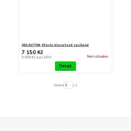
091437706, Křeslo klozetové zesílené
7 150 Kč
Není skladem
5 909 Kč
bez DPH
Detail
strana
z 1