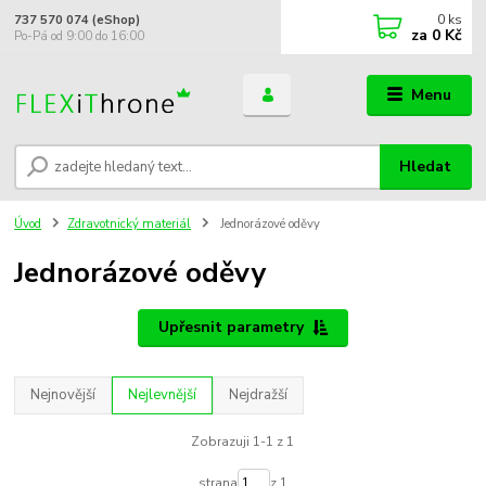
0
ks
737 570 074 (eShop)
za
0 Kč
Po-Pá od 9:00 do 16:00
Menu
Hledat
Úvod
Zdravotnický materiál
Jednorázové oděvy
Jednorázové oděvy
Upřesnit parametry
Nejnovější
Nejlevnější
Nejdražší
Zobrazuji 1-1 z 1
strana
z 1