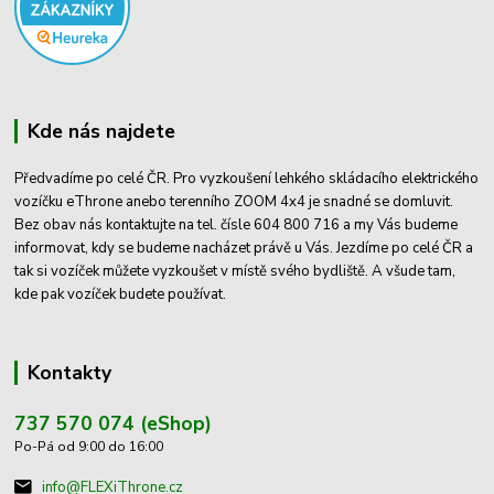
Kde nás najdete
Předvadíme po celé ČR. Pro vyzkoušení lehkého skládacího elektrického
vozíčku eThrone anebo terenního ZOOM 4x4 je snadné se domluvit.
Bez obav nás kontaktujte na tel. čísle 604 800 716 a my Vás budeme
informovat, kdy se budeme nacházet právě u Vás. Jezdíme po celé ČR a
tak si vozíček můžete vyzkoušet v místě svého bydliště. A všude tam,
kde pak vozíček budete používat.
Kontakty
737 570 074 (eShop)
Po-Pá od 9:00 do 16:00
info@FLEXiThrone.cz