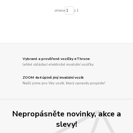
strana
z 1
Vybrané a prověřené vozíčky eThrone
lehké skládací elektrické invalidní vozíčky
ZOOM 4x4 úplně jiný invalidní vozík
Našli jsme pro Vás vozík, který opravdu projede!
Nepropásněte novinky, akce a
slevy!