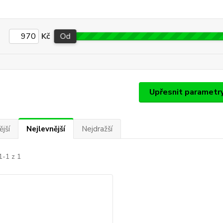
Kč
Od
Upřesnit parametr
jší
Nejlevnější
Nejdražší
1-1 z 1