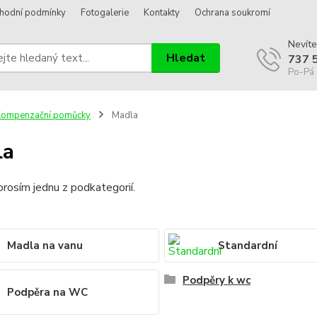
hodní podmínky
Fotogalerie
Kontakty
Ochrana soukromí
Nevíte
Hledat
737 
Po-Pá 
Kompenzační pomůcky
Madla
la
rosím jednu z podkategorií.
Madla na vanu
Standardní
Podpěry k wc
Podpěra na WC