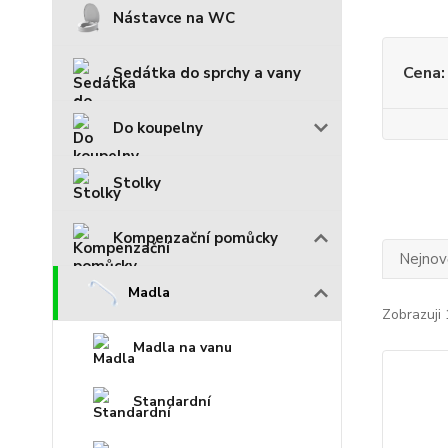
Nástavce na WC
Cena:
Sedátka do sprchy a vany
Do koupelny
Stolky
Kompenzační pomůcky
Nejnově
Madla
Zobrazuji 
Madla na vanu
Standardní