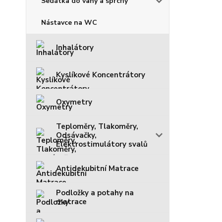
Sedátka do vany a sprchy
Nástavce na WC
Inhalátory
Kyslíkové Koncentrátory
Oxymetry
Teploměry, Tlakoměry,
Odsávačky,
Elektrostimulátory svalů
Antidekubitní Matrace
Podložky a potahy na
matrace