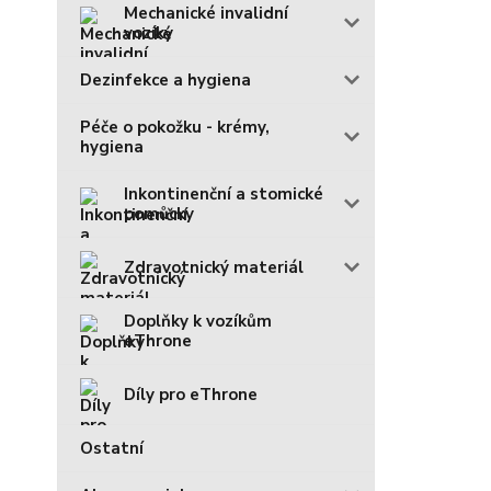
Mechanické invalidní
vozíky
Dezinfekce a hygiena
Péče o pokožku - krémy,
hygiena
Inkontinenční a stomické
pomůcky
Zdravotnický materiál
Doplňky k vozíkům
eThrone
Díly pro eThrone
Ostatní