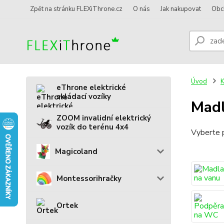
Zpět na stránku FLEXiThrone.cz
O nás
Jak nakupovat
Obc
Úvod
eThrone elektrické
skládací vozíky
Mad
ZOOM invalidní elektrický
vozík do terénu 4x4
Vyberte p
Magicoland
Montessorihračky
Ortek