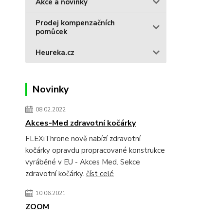
Akce a novinky
Prodej kompenzačních
pomůcek
Heureka.cz
Novinky
08.02.2022
Akces-Med zdravotní kočárky
FLEXiThrone nově nabízí zdravotní
kočárky opravdu propracované konstrukce
vyráběné v EU - Akces Med. Sekce
zdravotní kočárky.
číst celé
10.06.2021
ZOOM