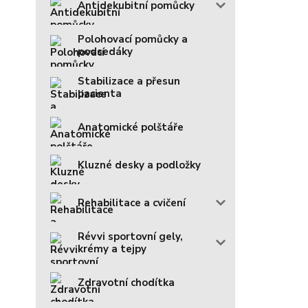
Antidekubitní pomůcky
Polohovací pomůcky a
podsedáky
Stabilizace a přesun
pacienta
Anatomické polštáře
Kluzné desky a podložky
Rehabilitace a cvičení
Révvi sportovní gely,
krémy a tejpy
Zdravotní chodítka