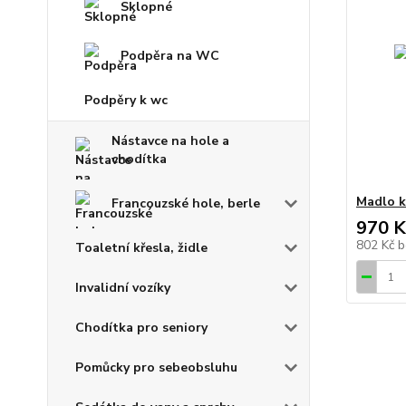
Sklopné
Podpěra na WC
Podpěry k wc
Nástavce na hole a
chodítka
Madlo k
Francouzské hole, berle
970 K
802 Kč
b
Toaletní křesla, židle
Invalidní vozíky
Chodítka pro seniory
Pomůcky pro sebeobsluhu