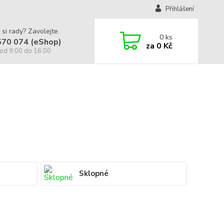
Přihlášení
 si rady? Zavolejte.
0
ks
570 074 (eShop)
za
0 Kč
od 9:00 do 16:00
Sklopné