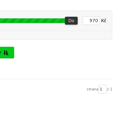
Do
Kč
y
strana
z 1