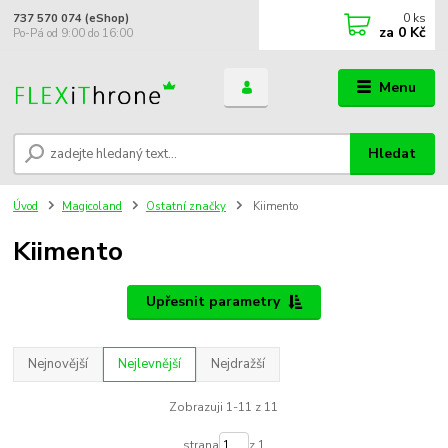
0
ks
737 570 074 (eShop)
za
0 Kč
Po-Pá od 9:00 do 16:00
Menu
Hledat
Úvod
Magicoland
Ostatní značky
Kiimento
Kiimento
Upřesnit parametry
Nejnovější
Nejlevnější
Nejdražší
Zobrazuji 1-11 z 11
strana
z 1