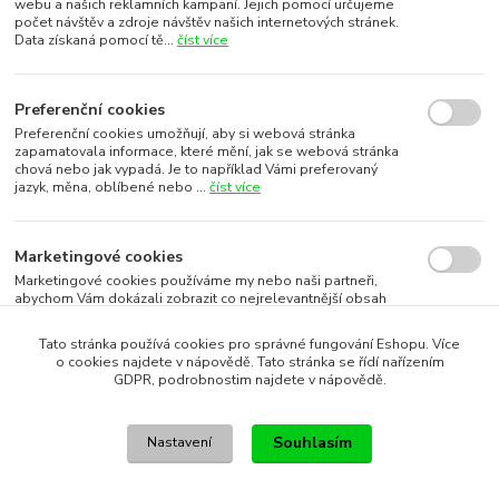
webu a našich reklamních kampaní. Jejich pomocí určujeme
počet návštěv a zdroje návštěv našich internetových stránek.
Data získaná pomocí tě...
číst více
Preferenční cookies
Preferenční cookies umožňují, aby si webová stránka
zapamatovala informace, které mění, jak se webová stránka
chová nebo jak vypadá. Je to například Vámi preferovaný
jazyk, měna, oblíbené nebo ...
číst více
Marketingové cookies
Marketingové cookies používáme my nebo naši partneři,
abychom Vám dokázali zobrazit co nejrelevantnější obsah
nebo reklamy jak na našich stránkách, tak na stránkách třetích
subjektů. To je možn...
číst více
Tato stránka používá cookies pro správné fungování Eshopu. Více
o cookies najdete v nápovědě. Tato stránka se řídí nařízením
GDPR, podrobnostim najdete v nápovědě.
Souhlasím s využitím vybraných souborů cookies
Souhlasím
Nastavení
Souhlasím s využitím všech souborů cookies