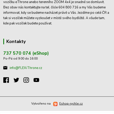
vozíčku eThrone anebo terenního ZOOM 4x4 je snadné se domluvit.
Bez obav nás kontaktujte na tel. čísle 604 800 716 a my Vás budeme
informovat, kdy se budeme nacházet právě u Vás. Jezdíme po celé ČR a
tak si vozíček můžete vyzkoušet v místě svého bydliště. A všude tam,
kde pak vozíček budete používat.
Kontakty
737 570 074 (eShop)
Po-Pá od 9:00 do 16:00
info@FLEXiThrone.cz
Vytvořeno na
Eshop-rychle.cz