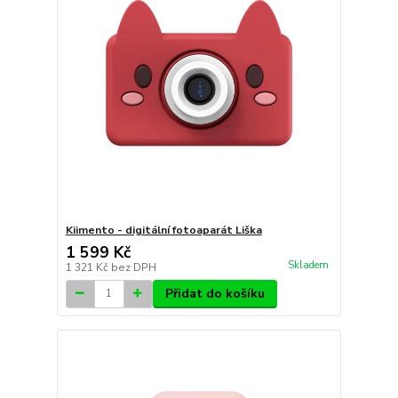
Kiimento - digitální fotoaparát Liška
1 599 Kč
Skladem
1 321 Kč
bez DPH
Přidat do košíku