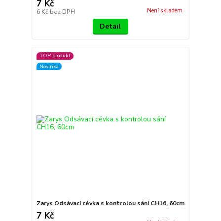
7 Kč
Není skladem
6 Kč
bez DPH
Detail
TOP produkt
Novinka
Zarys Odsávací cévka s kontrolou sání CH16, 60cm
7 Kč