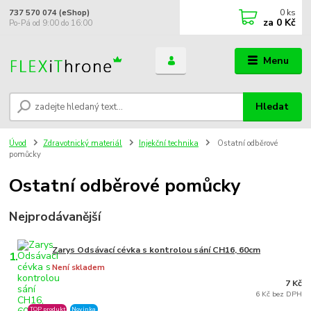
0
ks
737 570 074 (eShop)
za
0 Kč
Po-Pá od 9:00 do 16:00
Menu
Hledat
Úvod
Zdravotnický materiál
Injekční technika
Ostatní odběrové
pomůcky
Ostatní odběrové pomůcky
Nejprodávanější
Zarys Odsávací cévka s kontrolou sání CH16, 60cm
1.
Není skladem
7 Kč
6 Kč bez DPH
TOP produkt
Novinka