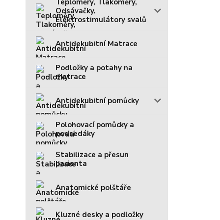
Teploměry, Tlakoměry,
Odsávačky,
Elektrostimulátory svalů
Antidekubitní Matrace
Podložky a potahy na
matrace
Antidekubitní pomůcky
Polohovací pomůcky a
podsedáky
Stabilizace a přesun
pacienta
Anatomické polštáře
Kluzné desky a podložky