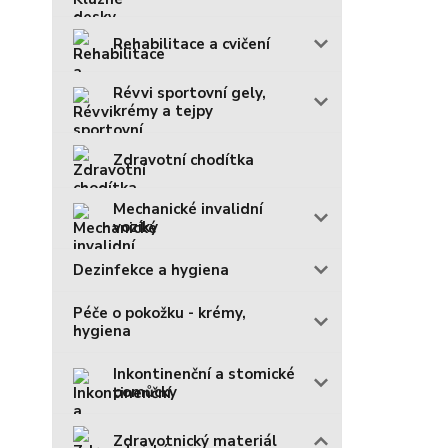
Rehabilitace a cvičení
Révvi sportovní gely,
krémy a tejpy
Zdravotní chodítka
Mechanické invalidní
vozíky
Dezinfekce a hygiena
Péče o pokožku - krémy,
hygiena
Inkontinenční a stomické
pomůcky
Zdravotnický materiál