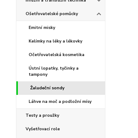
Infuzní a transfuzní technika
Ošetřovatelské pomůcky
Emitní misky
Kelímky na léky a lékovky
Očetřovatelská kosmetika
Ústní lopatky, tyčinky a
tampony
Žaludeční sondy
Láhve na moč a podložní mísy
Testy a proužky
Vyšetřovací role