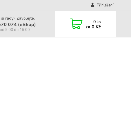
Přihlášení
 si rady? Zavolejte.
0
ks
570 074 (eShop)
za
0 Kč
od 9:00 do 16:00