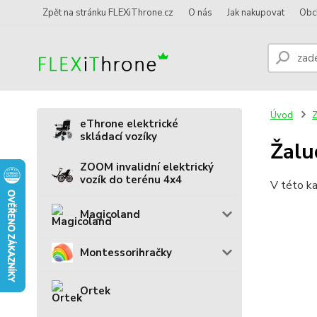
Zpět na stránku FLEXiThrone.cz
O nás
Jak nakupovat
Obc
Úvod
Z
eThrone elektrické
skládací vozíky
Žalu
ZOOM invalidní elektrický
vozík do terénu 4x4
V této ka
Magicoland
Montessorihračky
Ortek