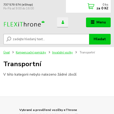
0
ks
737 570 074 (eShop)
za
0 Kč
Po-Pá od 9:00 do 16:00
Menu
Hledat
Úvod
Kompenzační pomůcky
Invalidní vozíky
Transportní
Transportní
V této kategorii nebylo nalezeno žádné zboží.
Vybrané a prověřené vozíčky eThrone