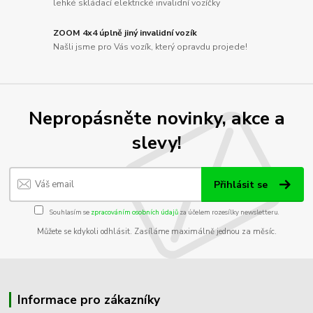
lehké skládací elektrické invalidní vozíčky
ZOOM 4x4 úplně jiný invalidní vozík
Našli jsme pro Vás vozík, který opravdu projede!
Nepropásněte novinky, akce a
slevy!
Přihlásit se
Souhlasím se
zpracováním osobních údajů
za účelem rozesílky newsletteru.
Můžete se kdykoli odhlásit. Zasíláme maximálně jednou za měsíc.
Informace pro zákazníky