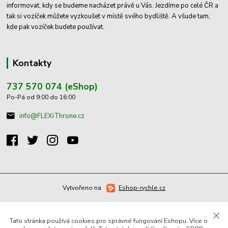
informovat, kdy se budeme nacházet právě u Vás. Jezdíme po celé ČR a
tak si vozíček můžete vyzkoušet v místě svého bydliště. A všude tam,
kde pak vozíček budete používat.
Kontakty
737 570 074 (eShop)
Po-Pá od 9:00 do 16:00
info@FLEXiThrone.cz
Vytvořeno na
Eshop-rychle.cz
Tato stránka používá cookies pro správné fungování Eshopu. Více o