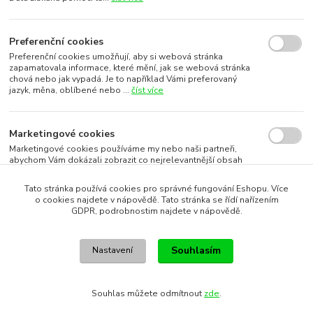
Preferenční cookies
Preferenční cookies umožňují, aby si webová stránka
zapamatovala informace, které mění, jak se webová stránka
chová nebo jak vypadá. Je to například Vámi preferovaný
jazyk, měna, oblíbené nebo ...
číst více
Marketingové cookies
Marketingové cookies používáme my nebo naši partneři,
abychom Vám dokázali zobrazit co nejrelevantnější obsah
nebo reklamy jak na našich stránkách, tak na stránkách třetích
subjektů. To je možn...
číst více
Tato stránka používá cookies pro správné fungování Eshopu. Více
o cookies najdete v nápovědě. Tato stránka se řídí nařízením
GDPR, podrobnostim najdete v nápovědě.
Souhlasím s využitím vybraných souborů cookies
Souhlasím
Nastavení
Souhlasím s využitím všech souborů cookies
Souhlas můžete odmítnout
zde
.