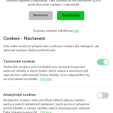
cookies najdete v nápovědě. Tato stránka se řídí nařízením GDPR,
podrobnostim najdete v nápovědě.
Souhlasím
Nastavení
Souhlas můžete odmítnout
zde
.
Cookies - Nastavení
Zde máte možnost přizpůsobit soubory cookies dle kategorií, jak
vyhovují nejlépe Vašim preferencím.
Technické cookies
Technické cookies jsou nezbytné pro správné fungování
webové stránky a všech funkcí, které nabízí a nemohou být
vypnuty bez zablokování funkcí stránky. Jsou odpovědné mj.
za uchovávání produktů...
číst více
Analytické cookies
Analytické cookies nám umožňují měření výkonu našeho
webu a našich reklamních kampaní. Jejich pomocí určujeme
počet návštěv a zdroje návštěv našich internetových stránek.
Data získaná pomocí tě...
číst více