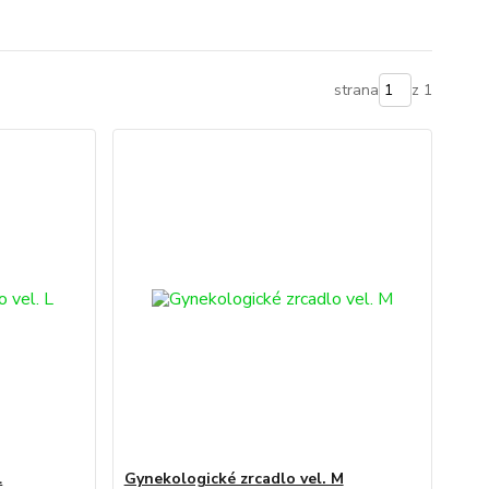
strana
z 1
L
Gynekologické zrcadlo vel. M