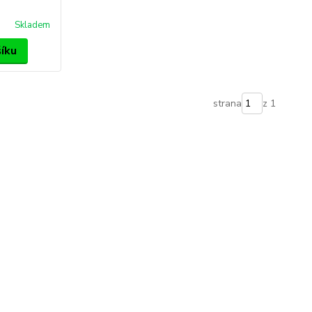
Skladem
šíku
strana
z 1