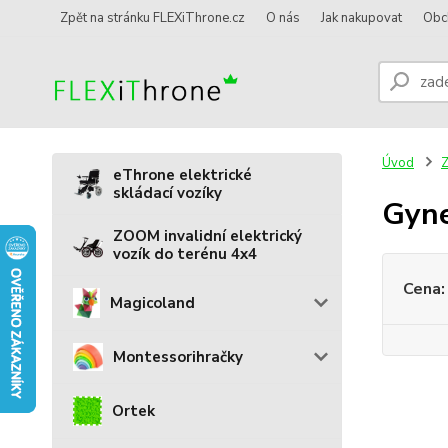
Zpět na stránku FLEXiThrone.cz
O nás
Jak nakupovat
Obc
Úvod
Z
eThrone elektrické
skládací vozíky
Gyne
ZOOM invalidní elektrický
vozík do terénu 4x4
Cena:
Magicoland
Montessorihračky
Ortek