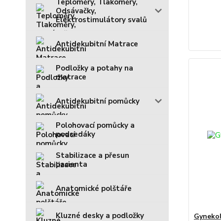
Teploměry, Tlakoměry,
Odsávačky,
Elektrostimulátory svalů
Antidekubitní Matrace
Podložky a potahy na
matrace
Antidekubitní pomůcky
Polohovací pomůcky a
podsedáky
Stabilizace a přesun
pacienta
Anatomické polštáře
Kluzné desky a podložky
Gynekol