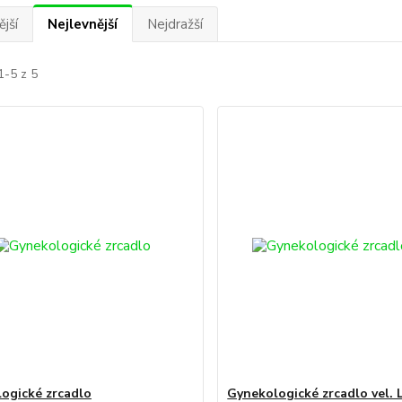
jší
Nejlevnější
Nejdražší
1-5 z 5
ogické zrcadlo
Gynekologické zrcadlo vel. 