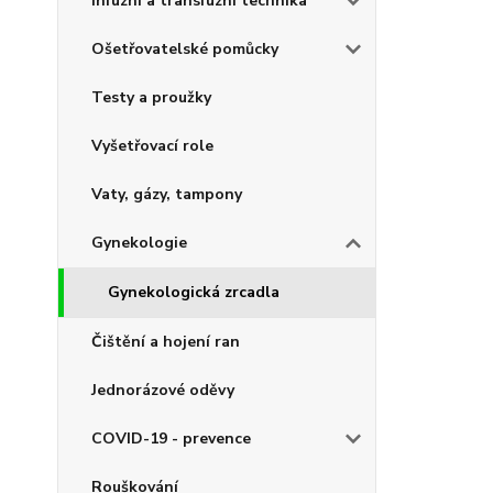
Infuzní a transfuzní technika
Ošetřovatelské pomůcky
Testy a proužky
Vyšetřovací role
Vaty, gázy, tampony
Gynekologie
Gynekologická zrcadla
Čištění a hojení ran
Jednorázové oděvy
COVID-19 - prevence
Rouškování