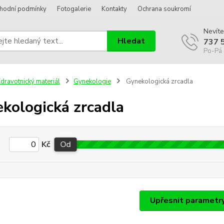
hodní podmínky
Fotogalerie
Kontakty
Ochrana soukromí
Nevíte
Hledat
737 
Po-Pá 
dravotnický materiál
Gynekologie
Gynekologická zrcadla
kologická zrcadla
Kč
Od
Upřesnit parametr