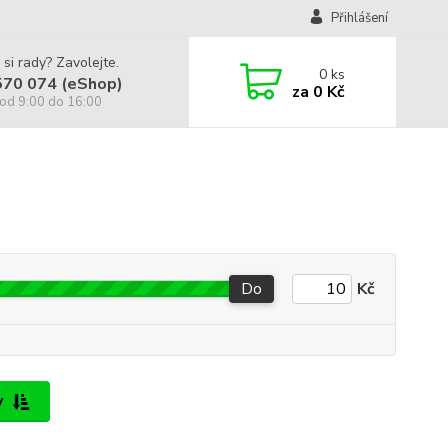
Přihlášení
 si rady? Zavolejte.
0
ks
570 074 (eShop)
za
0 Kč
od 9:00 do 16:00
Do
Kč
y