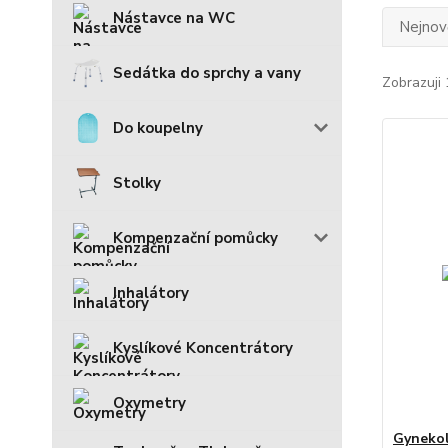
Nástavce na WC
Nejnově
Sedátka do sprchy a vany
Zobrazuji 
Do koupelny
Stolky
Kompenzační pomůcky
Inhalátory
Kyslíkové Koncentrátory
Oxymetry
Gynekol