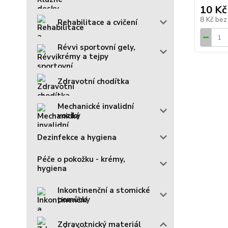
10 Kč
8 Kč
bez
Rehabilitace a cvičení
Révvi sportovní gely,
krémy a tejpy
Zdravotní chodítka
Mechanické invalidní
vozíky
Dezinfekce a hygiena
Péče o pokožku - krémy,
hygiena
Inkontinenční a stomické
pomůcky
Zdravotnický materiál