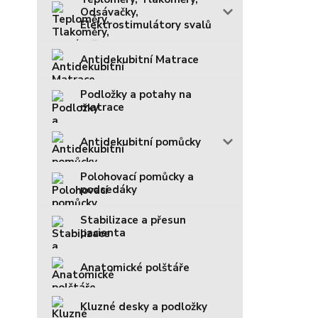
Odsávačky,
Elektrostimulátory svalů
Antidekubitní Matrace
Podložky a potahy na
matrace
Antidekubitní pomůcky
Polohovací pomůcky a
podsedáky
Stabilizace a přesun
pacienta
Anatomické polštáře
Kluzné desky a podložky