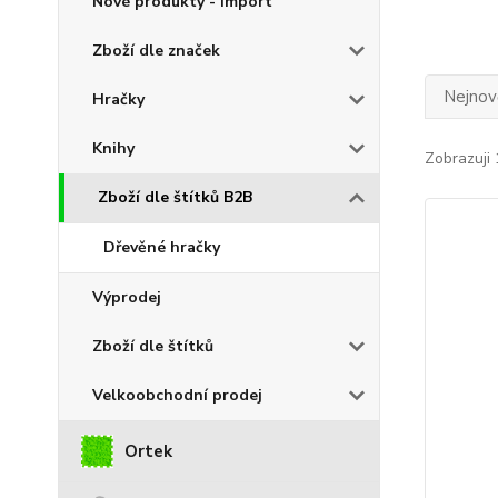
Nové produkty - import
Zboží dle značek
Nejnově
Hračky
Knihy
Zobrazuji 
Zboží dle štítků B2B
Dřevěné hračky
Výprodej
Zboží dle štítků
Velkoobchodní prodej
Ortek