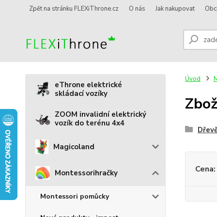
Zpět na stránku FLEXiThrone.cz
O nás
Jak nakupovat
Obc
Úvod
M
eThrone elektrické
skládací vozíky
Zbož
ZOOM invalidní elektrický
vozík do terénu 4x4
Dřevě
Magicoland
Cena:
Montessorihračky
Montessori pomůcky