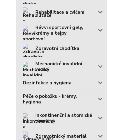
Rehabilitace a cvičení
Révvi sportovní gely,
krémy a tejpy
Zdravotní chodítka
Mechanické invalidní
vozíky
Dezinfekce a hygiena
Péče o pokožku - krémy,
hygiena
Inkontinenční a stomické
pomůcky
Zdravotnický materiál