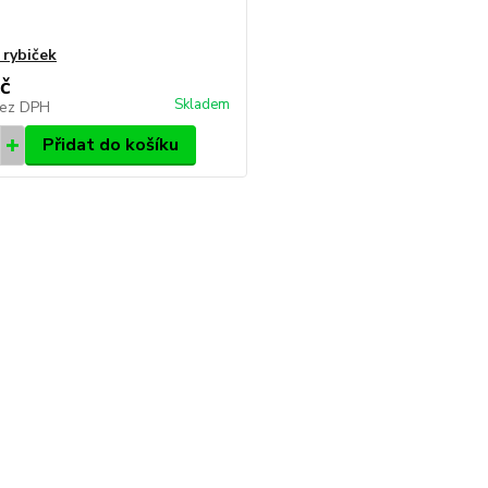
 rybiček
č
Skladem
ez DPH
Přidat do košíku