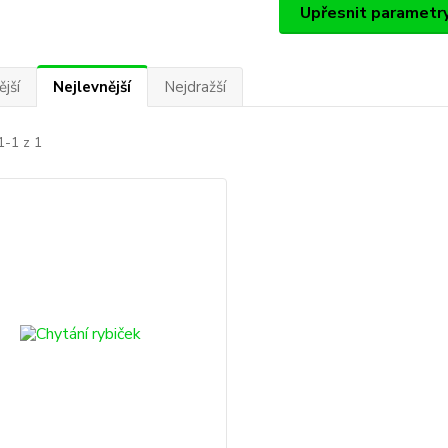
Upřesnit parametr
jší
Nejlevnější
Nejdražší
1-1 z 1