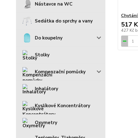
Nástavce na WC
Chytání
Sedátka do sprchy a vany
517 K
427 Kč
b
Do koupelny
Stolky
Kompenzační pomůcky
Inhalátory
Kyslíkové Koncentrátory
Oxymetry
Teploměry, Tlakoměry,