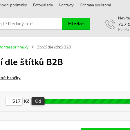
hodní podmínky
Fotogalerie
Kontakty
Ochrana soukromí
Nevíte
Hledat
737 
Po-Pá 
ontessorihračky
Zboží dle štítků B2B
í dle štítků B2B
né hračky
Kč
Od