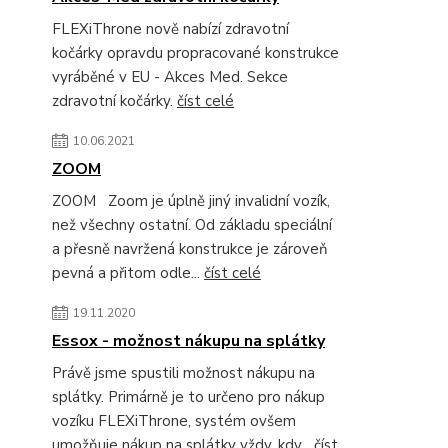
FLEXiThrone nově nabízí zdravotní
kočárky opravdu propracované konstrukce
vyráběné v EU - Akces Med. Sekce
zdravotní kočárky.
číst celé
10.06.2021
ZOOM
ZOOM Zoom je úplně jiný invalidní vozík,
než všechny ostatní. Od základu speciální
a přesně navržená konstrukce je zároveň
pevná a přitom odle...
číst celé
19.11.2020
Essox - možnost nákupu na splátky
Právě jsme spustili možnost nákupu na
splátky. Primárně je to určeno pro nákup
vozíku FLEXiThrone, systém ovšem
umožňuje nákup na splátky vždy, kdy...
číst