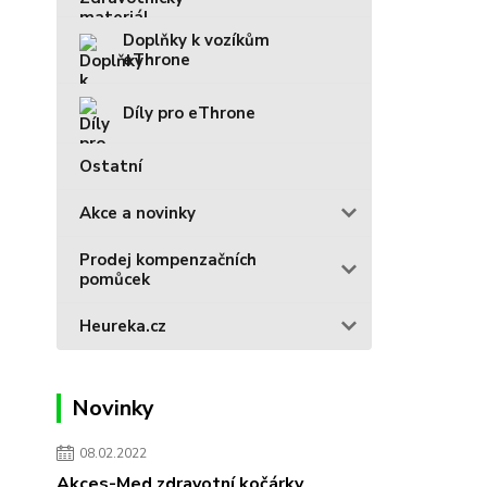
Doplňky k vozíkům
eThrone
Díly pro eThrone
Ostatní
Akce a novinky
Prodej kompenzačních
pomůcek
Heureka.cz
Novinky
08.02.2022
Akces-Med zdravotní kočárky