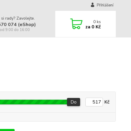
Přihlášení
 si rady? Zavolejte.
0
ks
570 074 (eShop)
za
0 Kč
od 9:00 do 16:00
Do
Kč