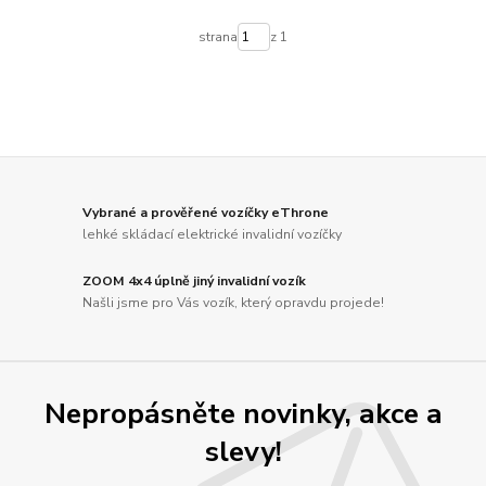
strana
z 1
Vybrané a prověřené vozíčky eThrone
lehké skládací elektrické invalidní vozíčky
ZOOM 4x4 úplně jiný invalidní vozík
Našli jsme pro Vás vozík, který opravdu projede!
Nepropásněte novinky, akce a
slevy!