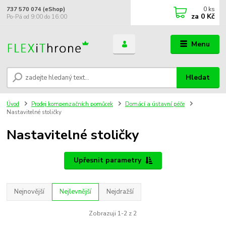
0
ks
737 570 074 (eShop)
za
0 Kč
Po-Pá od 9:00 do 16:00
Menu
Hledat
Úvod
Prodej kompenzačních pomůcek
Domácí a ústavní péče
Nastavitelné stoličky
Nastavitelné stoličky
Upřesnit parametry
Nejnovější
Nejlevnější
Nejdražší
Zobrazuji 1-2 z 2