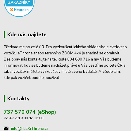
Kde nás najdete
Předvadíme po celé ČR. Pro vyzkoušení lehkého skládacího elektrického
vozíčku eThrone anebo terenního ZOOM 4x4 je snadné se domluvit.
Bez obav nás kontaktujte na tel. čísle 604 800 716 a my Vás budeme
informovat, kdy se budeme nacházet právě u Vás. Jezdíme po celé ČR a
tak si vozíček můžete vyzkoušet v místě svého bydliště. A všude tam,
kde pak vozíček budete používat.
Kontakty
737 570 074 (eShop)
Po-Pá od 9:00 do 16:00
info@FLEXiThrone.cz