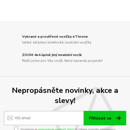
Vybrané a prověřené vozíčky eThrone
lehké skládací elektrické invalidní vozíčky
ZOOM 4x4 úplně jiný invalidní vozík
Našli jsme pro Vás vozík, který opravdu projede!
Nepropásněte novinky, akce a
slevy!
Přihlásit se
Souhlasím se
zpracováním osobních údajů
za účelem rozesílky newsletteru.