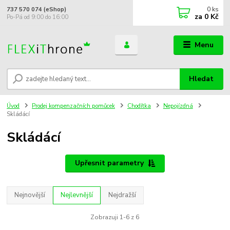
0
ks
737 570 074 (eShop)
za
0 Kč
Po-Pá od 9:00 do 16:00
Menu
Hledat
Úvod
Prodej kompenzačních pomůcek
Chodítka
Nepojízdná
Skládácí
Skládácí
Upřesnit parametry
Nejnovější
Nejlevnější
Nejdražší
Zobrazuji 1-6 z 6