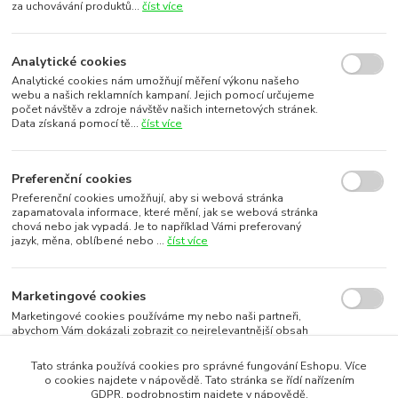
za uchovávání produktů...
číst více
Analytické cookies
Analytické cookies nám umožňují měření výkonu našeho
webu a našich reklamních kampaní. Jejich pomocí určujeme
počet návštěv a zdroje návštěv našich internetových stránek.
Data získaná pomocí tě...
číst více
Preferenční cookies
Preferenční cookies umožňují, aby si webová stránka
zapamatovala informace, které mění, jak se webová stránka
chová nebo jak vypadá. Je to například Vámi preferovaný
jazyk, měna, oblíbené nebo ...
číst více
Marketingové cookies
Marketingové cookies používáme my nebo naši partneři,
abychom Vám dokázali zobrazit co nejrelevantnější obsah
nebo reklamy jak na našich stránkách, tak na stránkách třetích
subjektů. To je možn...
číst více
Tato stránka používá cookies pro správné fungování Eshopu. Více
o cookies najdete v nápovědě. Tato stránka se řídí nařízením
GDPR, podrobnostim najdete v nápovědě.