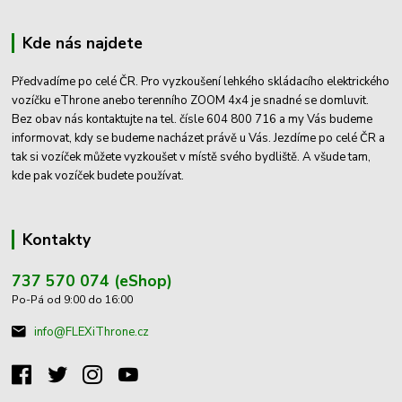
Kde nás najdete
Předvadíme po celé ČR. Pro vyzkoušení lehkého skládacího elektrického
vozíčku eThrone anebo terenního ZOOM 4x4 je snadné se domluvit.
Bez obav nás kontaktujte na tel. čísle 604 800 716 a my Vás budeme
informovat, kdy se budeme nacházet právě u Vás. Jezdíme po celé ČR a
tak si vozíček můžete vyzkoušet v místě svého bydliště. A všude tam,
kde pak vozíček budete používat.
Kontakty
737 570 074 (eShop)
Po-Pá od 9:00 do 16:00
info@FLEXiThrone.cz