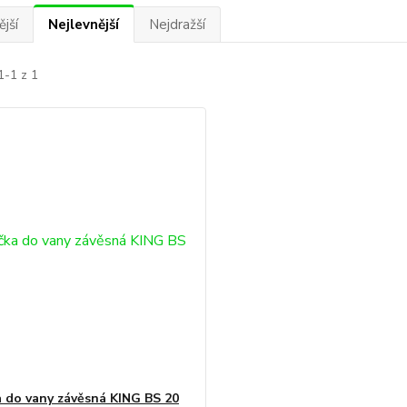
jší
Nejlevnější
Nejdražší
1-1 z 1
 do vany závěsná KING BS 20