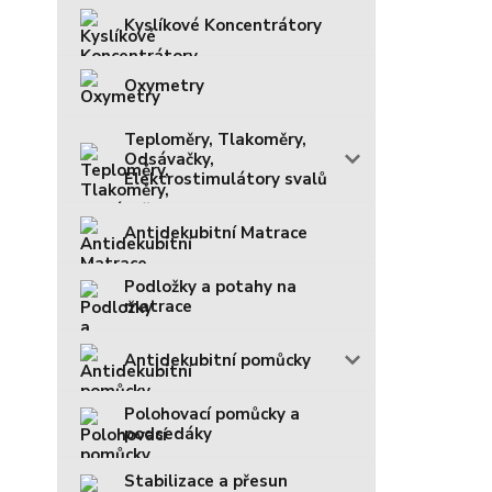
Kyslíkové Koncentrátory
Oxymetry
Teploměry, Tlakoměry,
Odsávačky,
Elektrostimulátory svalů
Antidekubitní Matrace
Podložky a potahy na
matrace
Antidekubitní pomůcky
Polohovací pomůcky a
podsedáky
Stabilizace a přesun