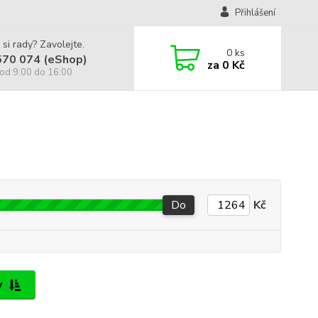
Přihlášení
 si rady? Zavolejte.
0
ks
570 074 (eShop)
za
0 Kč
od 9:00 do 16:00
Do
Kč
y