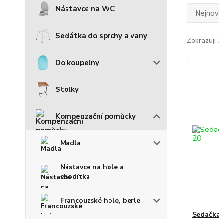
Nástavce na WC
Nejnově
Sedátka do sprchy a vany
Zobrazuji 
Do koupelny
Stolky
Kompenzační pomůcky
Madla
Nástavce na hole a
chodítka
Francouzské hole, berle
Sedačka