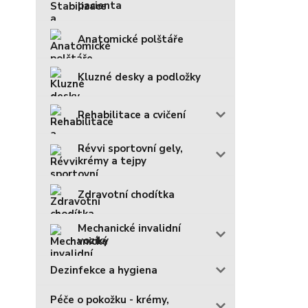
pacienta
Anatomické polštáře
Kluzné desky a podložky
Rehabilitace a cvičení
Révvi sportovní gely,
krémy a tejpy
Zdravotní chodítka
Mechanické invalidní
vozíky
Dezinfekce a hygiena
Péče o pokožku - krémy,