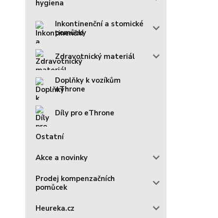
hygiena
Inkontinenční a stomické
pomůcky
Zdravotnický materiál
Doplňky k vozíkům
eThrone
Díly pro eThrone
Ostatní
Akce a novinky
Prodej kompenzačních
pomůcek
Heureka.cz