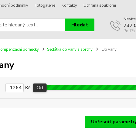
hodní podmínky
Fotogalerie
Kontakty
Ochrana soukromí
Nevíte
Hledat
737 
Po-Pá 
Kompenzační pomůcky
Sedátka do vany a sprchy
Do vany
any
Kč
Od
Upřesnit parametr