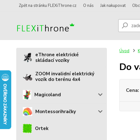
Zpět na stránku FLEXiThrone.cz
O nás
Jak nakupovat
Obc
Úvod
eThrone elektrické
skládací vozíky
Do v
ZOOM invalidní elektrický
vozík do terénu 4x4
Cena:
Magicoland
Montessorihračky
Ortek