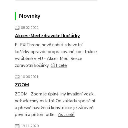
Novinky
08.02.2022
Akces-Med zdravotní kočárky
FLEXiThrone nově nabízí zdravotní
kočárky opravdu propracované konstrukce
vyráběné v EU - Akces Med. Sekce
zdravotní kočárky.
číst celé
10.06.2021
ZOOM
ZOOM Zoom je úplně jiný invalidní vozík,
než všechny ostatní. Od základu speciální
a přesně navržená konstrukce je zároveň
pevná a přitom odle...
číst celé
19.11.2020