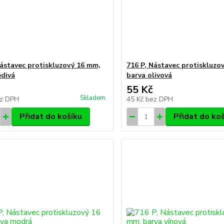
Nástavec protiskluzový 16 mm,
716 P, Nástavec protiskluzo
edivá
barva olivová
55 Kč
Skladem
z DPH
45 Kč
bez DPH
Přidat do košíku
Přidat do ko