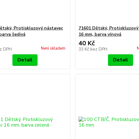
ětský, Protiskluzový nástavec
71601 Dětský, Protiskluzový
barva šedivá
16 mm, barva vínová
40 Kč
Není skladem
N
z DPH
33 Kč
bez DPH
Detail
Detail