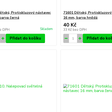
ětský, Protiskluzový nástavec
71601 Dětský, Protiskluzový
barva černá
16 mm, barva hnědá
40 Kč
Skladem
z DPH
33 Kč
bez DPH
Přidat do košíku
Přidat do ko