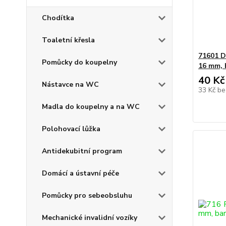
Chodítka
Toaletní křesla
71601 D
Pomůcky do koupelny
16 mm, 
40 Kč
Nástavce na WC
33 Kč
be
Madla do koupelny a na WC
Polohovací lůžka
Antidekubitní program
Domácí a ústavní péče
Pomůcky pro sebeobsluhu
Mechanické invalidní vozíky