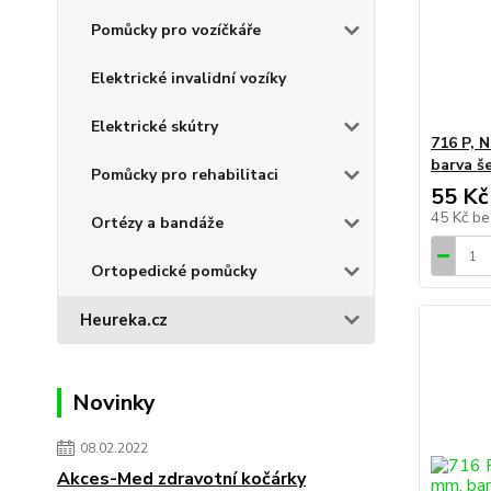
Pomůcky pro vozíčkáře
Elektrické invalidní vozíky
Elektrické skútry
716 P, 
barva š
Pomůcky pro rehabilitaci
55 Kč
45 Kč
be
Ortézy a bandáže
Ortopedické pomůcky
Heureka.cz
Novinky
08.02.2022
Akces-Med zdravotní kočárky