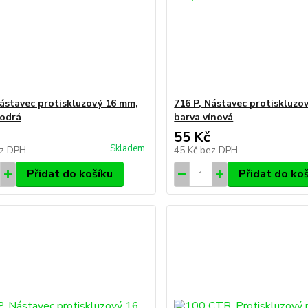
Nástavec protiskluzový 16 mm,
716 P, Nástavec protiskluzo
odrá
barva vínová
55 Kč
Skladem
z DPH
45 Kč
bez DPH
Přidat do košíku
Přidat do ko