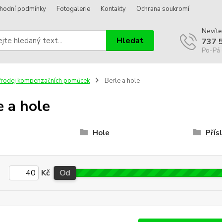
hodní podmínky
Fotogalerie
Kontakty
Ochrana soukromí
Nevíte
Hledat
737 
Po-Pá 
rodej kompenzačních pomůcek
Berle a hole
e a hole
Hole
Přís
Kč
Od