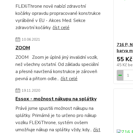
FLEXiThrone nově nabízí zdravotní
kočárky opravdu propracované konstrukce
vyráběné v EU - Akces Med. Sekce
zdravotní kočárky.
číst celé
10.06.2021
716 P, 
ZOOM
barva m
ZOOM Zoom je úplně jiný invalidní vozík,
55 Kč
než všechny ostatní. Od základu speciální
45 Kč
be
a přesně navržená konstrukce je zároveň
pevná a přitom odle...
číst celé
19.11.2020
Essox - možnost nákupu na splátky
Právě jsme spustili možnost nákupu na
splátky. Primárně je to určeno pro nákup
vozíku FLEXiThrone, systém ovšem
umožňuje nákup na splátky vždy, kdy...
číst