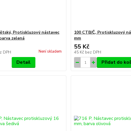
ětský, Protiskluzový nástavec
100 CTB/Č, Protiskluzový ná
barva zelená
mm
55 Kč
Není skladem
z DPH
45 Kč
bez DPH
Detail
Přidat do ko