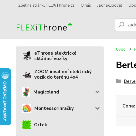
Zpět na stránku FLEXiThrone.cz
O nás
Jak nakupovat
Obc
Úvod
P
eThrone elektrické
skládací vozíky
Berl
ZOOM invalidní elektrický
vozík do terénu 4x4
Berle
Magicoland
Cena:
Montessorihračky
Ortek