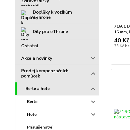
Doplňky k vozíkům
eThrone
71601 D
Díly pro eThrone
16 mm, 
40 Kč
Ostatní
33 Kč
be
Akce a novinky
Prodej kompenzačních
pomůcek
Berle a hole
Berle
Hole
Příslušenství