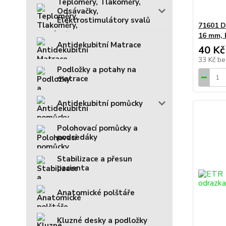
Teploměry, Tlakoměry,
Odsávačky,
Elektrostimulátory svalů
71601 D
16 mm, 
Antidekubitní Matrace
40 Kč
33 Kč
be
Podložky a potahy na
matrace
Antidekubitní pomůcky
Polohovací pomůcky a
podsedáky
Stabilizace a přesun
pacienta
Anatomické polštáře
Kluzné desky a podložky