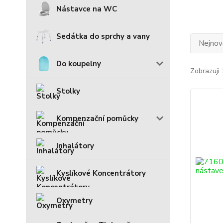
Nástavce na WC
Sedátka do sprchy a vany
Nejnově
Do koupelny
Zobrazuji 
Stolky
Kompenzační pomůcky
Inhalátory
Kyslíkové Koncentrátory
Oxymetry