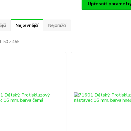
Upřesnit parametr
jší
Nejlevnější
Nejdražší
1-50 z 455