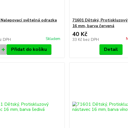
 Nalepovací světelná odrazka
71601 Dětský, Protiskluzový
16 mm, barva červená
40 Kč
Skladem
N
z DPH
33 Kč
bez DPH
Přidat do košíku
Detail