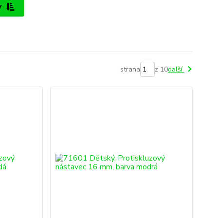
y
strana
z 10
další