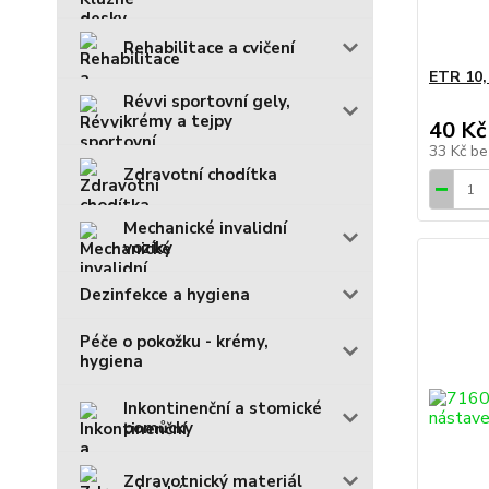
Rehabilitace a cvičení
ETR 10,
Révvi sportovní gely,
krémy a tejpy
40 Kč
33 Kč
be
Zdravotní chodítka
Mechanické invalidní
vozíky
Dezinfekce a hygiena
Péče o pokožku - krémy,
hygiena
Inkontinenční a stomické
pomůcky
Zdravotnický materiál