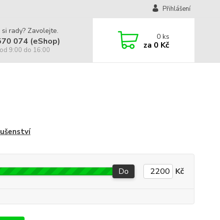
Přihlášení
 si rady? Zavolejte.
0
ks
570 074 (eShop)
za
0 Kč
od 9:00 do 16:00
lušenství
Do
Kč