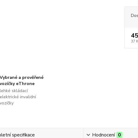
Dos
45
37 
Vybrané a prověřené
vozíčky eThrone
lehké skládací
elektrické invalidní
vozíčky
etní specifikace
Hodnocení
0