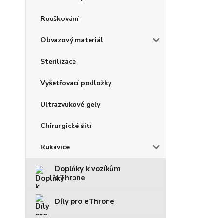
Rouškování
Obvazový materiál
Sterilizace
Vyšetřovací podložky
Ultrazvukové gely
Chirurgické šití
Rukavice
Doplňky k vozíkům
eThrone
Díly pro eThrone