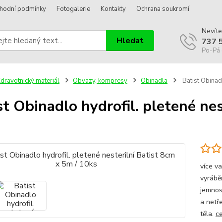
hodní podmínky
Fotogalerie
Kontakty
Ochrana soukromí
Nevíte
Hledat
737 
Po-Pá 
dravotnický materiál
Obvazy, kompresy
Obinadla
Batist Obinadl
st Obinadlo hydrofil. pletené nes
s
více v
vyrábě
jemnost
a netře
těla.
ce