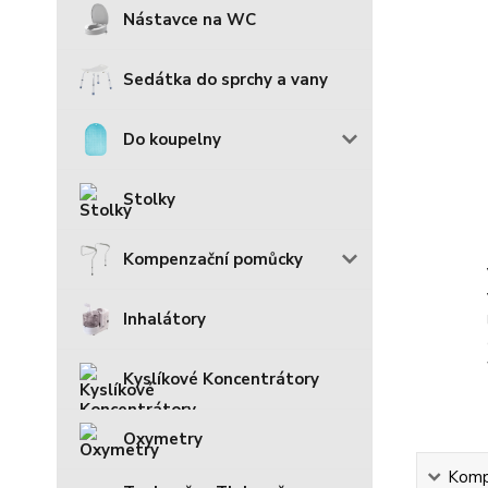
Nástavce na WC
Sedátka do sprchy a vany
Do koupelny
Stolky
Kompenzační pomůcky
Inhalátory
Kyslíkové Koncentrátory
Oxymetry
Kompl