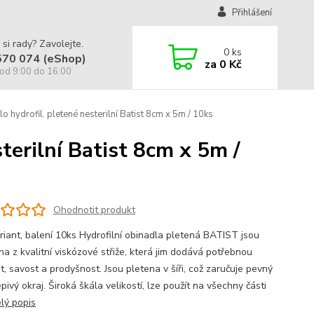
Přihlášení
 si rady? Zavolejte.
0
ks
570 074 (eShop)
za
0 Kč
od 9:00 do 16:00
o hydrofil. pletené nesterilní Batist 8cm x 5m / 10ks
terilní Batist 8cm x 5m /
Ohodnotit produkt
ariant, balení 10ks Hydrofilní obinadla pletená BATIST jsou
na z kvalitní viskózové střiže, která jim dodává potřebnou
, savost a prodyšnost. Jsou pletena v šíři, což zaručuje pevný
pivý okraj. Široká škála velikostí, lze použít na všechny části
lý popis