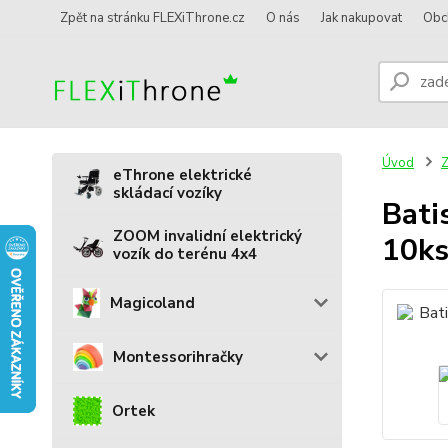
Zpět na stránku FLEXiThrone.cz
O nás
Jak nakupovat
Obc
Úvod
Z
eThrone elektrické
skládací vozíky
Bati
ZOOM invalidní elektrický
10k
vozík do terénu 4x4
Magicoland
Montessorihračky
Ortek