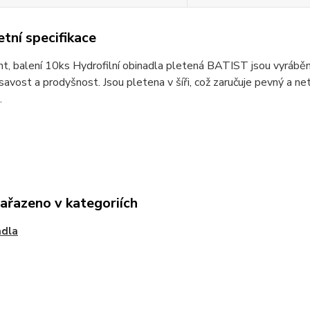
tní specifikace
ant, balení 10ks Hydrofilní obinadla pletená BATIST jsou vyráběn
savost a prodyšnost. Jsou pletena v šíři, což zaručuje pevný a net
.
zařazeno v kategoriích
adla