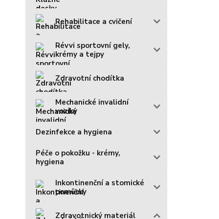
Rehabilitace a cvičení
Révvi sportovní gely,
krémy a tejpy
Zdravotní chodítka
Mechanické invalidní
vozíky
Dezinfekce a hygiena
Péče o pokožku - krémy,
hygiena
Inkontinenční a stomické
pomůcky
Zdravotnický materiál