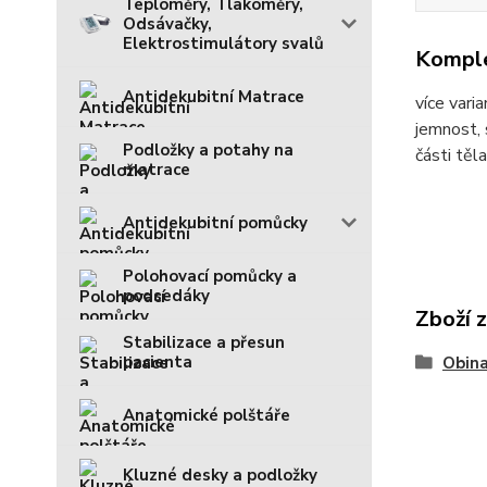
Teploměry, Tlakoměry,
Odsávačky,
Elektrostimulátory svalů
Komple
Antidekubitní Matrace
více vari
jemnost, 
Podložky a potahy na
části těla
matrace
Antidekubitní pomůcky
Polohovací pomůcky a
podsedáky
Zboží 
Stabilizace a přesun
pacienta
Obin
Anatomické polštáře
Kluzné desky a podložky