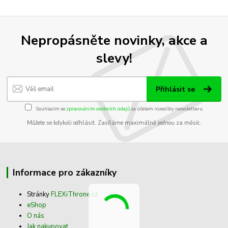
Nepropásněte novinky, akce a
slevy!
Přihlásit se
Souhlasím se
zpracováním osobních údajů
za účelem rozesílky newsletteru.
Můžete se kdykoli odhlásit. Zasíláme maximálně jednou za měsíc.
Informace pro zákazníky
Stránky
FLEXiThrone.cz
eShop
O nás
Jak nakupovat