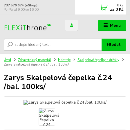
0
ks
737 570 074 (eShop)
za
0 Kč
Po-Pá od 9:00 do 16:00
Menu
Hledat
Úvod
Zdravotnický materiál
Nástroje
Skalpelové čepelky a držáky
Zarys Skalpelová čepelka č.24 /bal. 100ks/
Zarys Skalpelová čepelka č.24
/bal. 100ks/