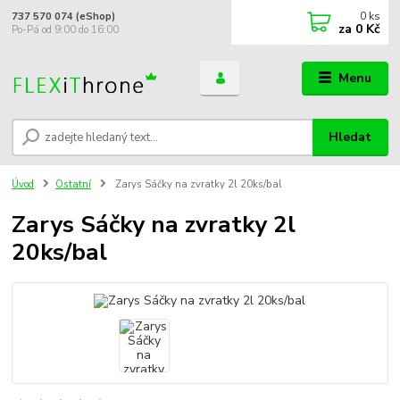
0
ks
737 570 074 (eShop)
za
0 Kč
Po-Pá od 9:00 do 16:00
Menu
Hledat
Úvod
Ostatní
Zarys Sáčky na zvratky 2l 20ks/bal
Zarys Sáčky na zvratky 2l
20ks/bal