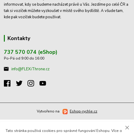
informovat, kdy se budeme nacházet právě u Vás. Jezdíme po celé ČR a
tak si vozíček můžete vyzkoušet v místě svého bydliště. A všude tam,
kde pak vozíček budete používat.
Kontakty
737 570 074 (eShop)
Po-Pá od 9:00 do 16:00
info@FLEXiThrone.cz
Vytvořeno na
Eshop-rychle.cz
Tato stránka používá cookies pro správné fungování Eshopu. Více o