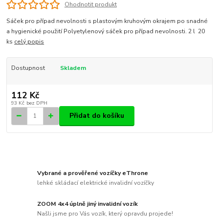
Ohodnotit produkt
Sáček pro případ nevolnosti s plastovým kruhovým okrajem po snadné
a hygienické použití Polyetylenový sáček pro případ nevolnosti. 2 l 20
ks
celý popis
Dostupnost
Skladem
112 Kč
93 Kč
bez DPH
Přidat do košíku
Vybrané a prověřené vozíčky eThrone
lehké skládací elektrické invalidní vozíčky
ZOOM 4x4 úplně jiný invalidní vozík
Našli jsme pro Vás vozík, který opravdu projede!