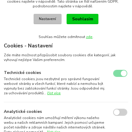
cookies najdete v nápovědě. Tato stránka se řídí nařízením GDPR,
podrobnostim najdete v nápovědě.
Souhlasím
Nastavení
Souhlas můžete odmítnout
zde
.
Cookies - Nastavení
Zde máte možnost přizpůsobit soubory cookies dle kategorií, jak
vyhovují nejlépe Vašim preferencím.
Technické cookies
Technické cookies jsou nezbytné pro správné fungování
webové stránky a všech funkcí, které nabízí a nemohou být
vypnuty bez zablokování funkcí stránky. Jsou odpovědné mj.
za uchovávání produktů...
číst více
Analytické cookies
Analytické cookies nám umožňují měření výkonu našeho
webu a našich reklamních kampaní. Jejich pomocí určujeme
počet návštěv a zdroje návštěv našich internetových stránek.