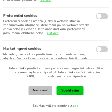
Data získaná pomocí tě...
číst více
Preferenční cookies
Preferenční cookies umožňují, aby si webová stránka
zapamatovala informace, které mění, jak se webová stránka
chová nebo jak vypadá. Je to například Vámi preferovaný
jazyk, měna, oblíbené nebo ...
číst více
Marketingové cookies
Marketingové cookies používáme my nebo naši partneři,
abychom Vám dokázali zobrazit co nejrelevantnější obsah
nebo reklamy jak na našich stránkách, tak na stránkách třetích
subjektů. To je možn...
číst více
Tato stránka používá cookies pro správné fungování Eshopu. Více
o cookies najdete v nápovědě. Tato stránka se řídí nařízením
GDPR, podrobnostim najdete v nápovědě.
Souhlasím s využitím vybraných souborů cookies
Souhlasím
Nastavení
Souhlasím s využitím všech souborů cookies
Souhlas můžete odmítnout
zde
.