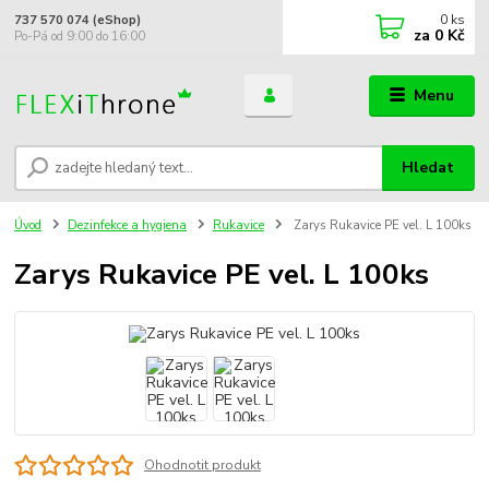
0
ks
737 570 074 (eShop)
za
0 Kč
Po-Pá od 9:00 do 16:00
Menu
Hledat
Úvod
Dezinfekce a hygiena
Rukavice
Zarys Rukavice PE vel. L 100ks
Zarys Rukavice PE vel. L 100ks
Ohodnotit produkt