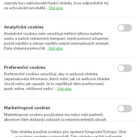
vypnuty bez zablokování funkcí stránky. Jsou odpovědné mj.
za uchovávání produktů...
číst více
Analytické cookies
Analytické cookies nám umožňují měření výkonu našeho
webu a našich reklamních kampaní. Jejich pomocí určujeme
počet návštěv a zdroje návštěv našich internetových stránek.
Data získaná pomocí tě...
číst více
Preferenční cookies
Preferenční cookies umožňují, aby si webová stránka
zapamatovala informace, které mění, jak se webová stránka
chová nebo jak vypadá. Je to například Vámi preferovaný
jazyk, měna, oblíbené nebo ...
číst více
Marketingové cookies
Marketingové cookies používáme my nebo naši partneři,
abychom Vám dokázali zobrazit co nejrelevantnější obsah
nebo reklamy jak na našich stránkách, tak na stránkách třetích
subjektů. To je možn...
číst více
Tato stránka používá cookies pro správné fungování Eshopu. Více
o cookies najdete v nápovědě. Tato stránka se řídí nařízením