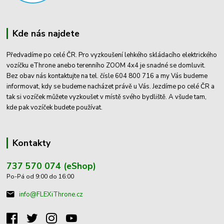
Kde nás najdete
Předvadíme po celé ČR. Pro vyzkoušení lehkého skládacího elektrického
vozíčku eThrone anebo terenního ZOOM 4x4 je snadné se domluvit.
Bez obav nás kontaktujte na tel. čísle 604 800 716 a my Vás budeme
informovat, kdy se budeme nacházet právě u Vás. Jezdíme po celé ČR a
tak si vozíček můžete vyzkoušet v místě svého bydliště. A všude tam,
kde pak vozíček budete používat.
Kontakty
737 570 074 (eShop)
Po-Pá od 9:00 do 16:00
info@FLEXiThrone.cz