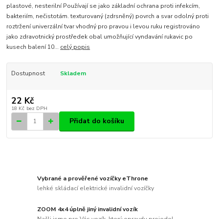
plastové, nesterilní Používají se jako základní ochrana proti infekcím,
bakteriím, nečistotám. texturovaný (zdrsněný) povrch a svar odolný proti
roztržení univerzální tvar vhodný pro pravou i levou ruku registrováno
jako zdravotnický prostředek obal umožňující vyndavání rukavic po
kusech balení 10...
celý popis
Dostupnost
Skladem
22 Kč
18 Kč
bez DPH
Přidat do košíku
Vybrané a prověřené vozíčky eThrone
lehké skládací elektrické invalidní vozíčky
ZOOM 4x4 úplně jiný invalidní vozík
Našli jsme pro Vás vozík, který opravdu projede!