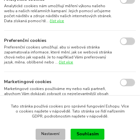
Analytické cookies nám umožňují měření výkonu našeho
webu a našich reklamních kampaní. Jejich pomocí určujeme
počet návštěv a zdroje návštěv našich internetových stránek.
Data získaná pomocí tě...
číst více
Preferenční cookies
Preferenční cookies umožňují, aby si webová stránka
zapamatovala informace, které mění, jak se webová stránka
chová nebo jak vypadá. Je to například Vámi preferovaný
jazyk, měna, oblíbené nebo ...
číst více
Marketingové cookies
Marketingové cookies používáme my nebo naši partneři,
abychom Vám dokázali zobrazit co nejrelevantnější obsah
nebo reklamy jak na našich stránkách, tak na stránkách třetích
subjektů. To je možn...
číst více
Tato stránka používá cookies pro správné fungování Eshopu. Více
o cookies najdete v nápovědě. Tato stránka se řídí nařízením
GDPR, podrobnostim najdete v nápovědě.
Souhlasím s využitím vybraných souborů cookies
Souhlasím
Nastavení