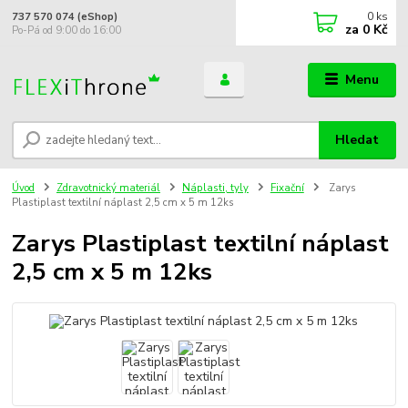
0
ks
737 570 074 (eShop)
za
0 Kč
Po-Pá od 9:00 do 16:00
Menu
Hledat
Úvod
Zdravotnický materiál
Náplasti, tyly
Fixační
Zarys
Plastiplast textilní náplast 2,5 cm x 5 m 12ks
Zarys Plastiplast textilní náplast
2,5 cm x 5 m 12ks