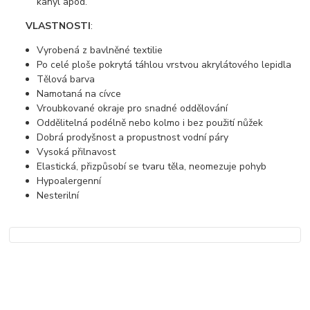
kanyl apod.
VLASTNOSTI
:
Vyrobená z bavlněné textilie
Po celé ploše pokrytá táhlou vrstvou akrylátového lepidla
Tělová barva
Namotaná na cívce
Vroubkované okraje pro snadné oddělování
Oddělitelná podélně nebo kolmo i bez použití nůžek
Dobrá prodyšnost a propustnost vodní páry
Vysoká přilnavost
Elastická, přizpůsobí se tvaru těla, neomezuje pohyb
Hypoalergenní
Nesterilní