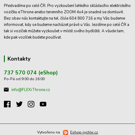
Předvadíme po celé ČR. Pro vyzkoušení lehkého skládacího elektrického
vozíčku eThrone anebo terenního ZOOM 4x4 je snadné se domluvit.
Bez obav nás kontaktujte na tel. čísle 604 800 716 a my Vás budeme
informovat, kdy se budeme nacházet právě u Vás. Jezdíme po celé ČR a
tak si vozíček můžete vyzkoušet v místě svého bydliště. A všude tam,
kde pak vozíček budete používat.
Kontakty
737 570 074 (eShop)
Po-Pá od 9:00 do 16:00
info@FLEXiThrone.cz
Vytvořeno na
Eshop-rychle.cz