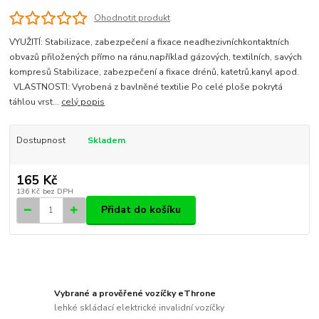
Ohodnotit produkt
VYUŽITÍ: Stabilizace, zabezpečení a fixace neadhezivníchkontaktních
obvazů přiložených přímo na ránu,například gázových, textilních, savých
kompresů Stabilizace, zabezpečení a fixace drénů, katetrů,kanyl apod.
VLASTNOSTI: Vyrobená z bavlněné textilie Po celé ploše pokrytá
táhlou vrst...
celý popis
Dostupnost
Skladem
165 Kč
136 Kč
bez DPH
Přidat do košíku
Vybrané a prověřené vozíčky eThrone
lehké skládací elektrické invalidní vozíčky