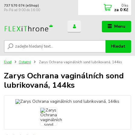
0
ks
737 570 074 (eShop)
za
0 Kč
Po-Pá od 9:00 do 16:00
Menu
Hledat
Úvod
Ostatní
Zarys Ochrana vaginálních sond lubrikovaná, 144ks
Zarys Ochrana vaginálních sond
lubrikovaná, 144ks