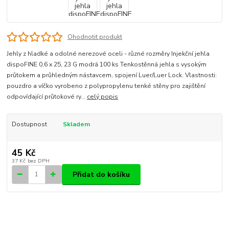
Ohodnotit produkt
Jehly z hladké a odolné nerezové oceli - různé rozměry Injekční jehla
dispoFINE 0,6 x 25, 23 G modrá 100 ks Tenkostěnná jehla s vysokým
průtokem a průhledným nástavcem, spojení Luer/Luer Lock. Vlastnosti:
pouzdro a víčko vyrobeno z polypropylenu tenké stěny pro zajištění
odpovídající průtokové ry...
celý popis
Dostupnost
Skladem
45 Kč
37 Kč
bez DPH
Přidat do košíku