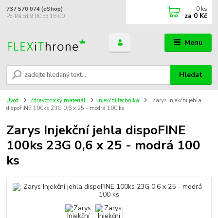
0
ks
737 570 074 (eShop)
za
0 Kč
Po-Pá od 9:00 do 16:00
Menu
Hledat
Úvod
Zdravotnický materiál
Injekční technika
Zarys Injekční jehla
dispoFINE 100ks 23G 0,6 x 25 - modrá 100 ks
Zarys Injekční jehla dispoFINE
100ks 23G 0,6 x 25 - modrá 100
ks