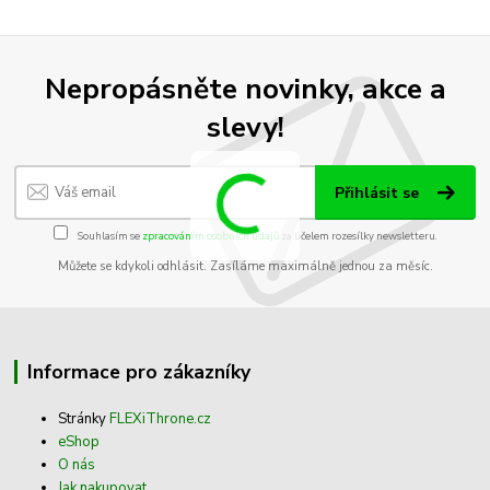
Nepropásněte novinky, akce a
slevy!
Přihlásit se
Souhlasím se
zpracováním osobních údajů
za účelem rozesílky newsletteru.
Můžete se kdykoli odhlásit. Zasíláme maximálně jednou za měsíc.
Informace pro zákazníky
Stránky
FLEXiThrone.cz
eShop
O nás
Jak nakupovat