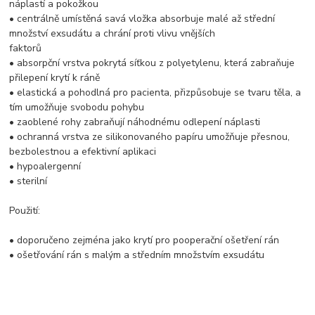
náplastí a pokožkou
• centrálně umístěná savá vložka absorbuje malé až střední
množství exsudátu a chrání proti vlivu vnějších
faktorů
• absorpční vrstva pokrytá síťkou z polyetylenu, která zabraňuje
přilepení krytí k ráně
• elastická a pohodlná pro pacienta, přizpůsobuje se tvaru těla, a
tím umožňuje svobodu pohybu
• zaoblené rohy zabraňují náhodnému odlepení náplasti
• ochranná vrstva ze silikonovaného papíru umožňuje přesnou,
bezbolestnou a efektivní aplikaci
• hypoalergenní
• sterilní
Použití:
• doporučeno zejména jako krytí pro pooperační ošetření rán
• ošetřování rán s malým a středním množstvím exsudátu