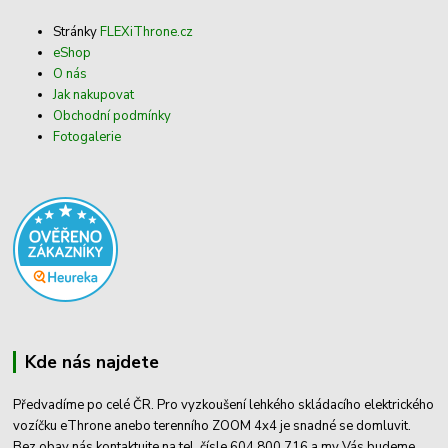
Stránky
FLEXiThrone.cz
eShop
O nás
Jak nakupovat
Obchodní podmínky
Fotogalerie
Kde nás najdete
Předvadíme po celé ČR. Pro vyzkoušení lehkého skládacího elektrického
vozíčku eThrone anebo terenního ZOOM 4x4 je snadné se domluvit.
Bez obav nás kontaktujte na tel. čísle 604 800 716 a my Vás budeme