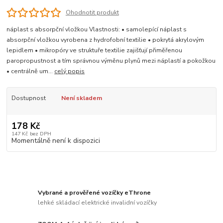
Ohodnotit produkt
náplast s absorpční vložkou Vlastnosti: • samolepící náplast s
absorpční vložkou vyrobena z hydrofobní textilie • pokrytá akrylovým
lepidlem • mikropóry ve struktuře textilie zajišťují přiměřenou
paropropustnost a tím správnou výměnu plynů mezi náplastí a pokožkou
• centrálně um...
celý popis
Dostupnost
Není skladem
178 Kč
147 Kč
bez DPH
Momentálně není k dispozici
Vybrané a prověřené vozíčky eThrone
lehké skládací elektrické invalidní vozíčky