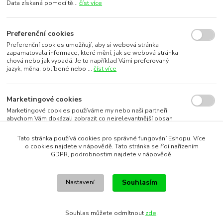
Data získaná pomocí tě...
číst více
Preferenční cookies
Preferenční cookies umožňují, aby si webová stránka
zapamatovala informace, které mění, jak se webová stránka
chová nebo jak vypadá. Je to například Vámi preferovaný
jazyk, měna, oblíbené nebo ...
číst více
Marketingové cookies
Marketingové cookies používáme my nebo naši partneři,
abychom Vám dokázali zobrazit co nejrelevantnější obsah
nebo reklamy jak na našich stránkách, tak na stránkách třetích
subjektů. To je možn...
číst více
Tato stránka používá cookies pro správné fungování Eshopu. Více
o cookies najdete v nápovědě. Tato stránka se řídí nařízením
GDPR, podrobnostim najdete v nápovědě.
Souhlasím s využitím vybraných souborů cookies
Souhlasím
Nastavení
Souhlasím s využitím všech souborů cookies
Souhlas můžete odmítnout
zde
.