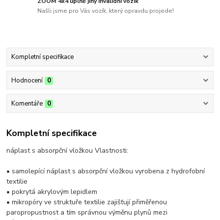
ZOOM 4x4 úplně jiný invalidní vozík
Našli jsme pro Vás vozík, který opravdu projede!
Kompletní specifikace
Hodnocení
0
Komentáře
0
Kompletní specifikace
náplast s absorpční vložkou Vlastnosti:
• samolepící náplast s absorpční vložkou vyrobena z hydrofobní
textilie
• pokrytá akrylovým lepidlem
• mikropóry ve struktuře textilie zajišťují přiměřenou
paropropustnost a tím správnou výměnu plynů mezi