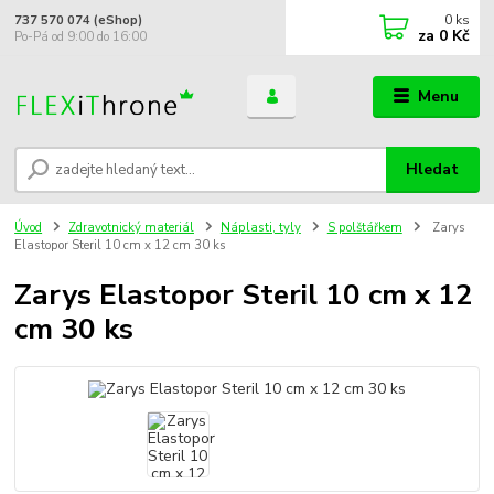
0
ks
737 570 074 (eShop)
za
0 Kč
Po-Pá od 9:00 do 16:00
Menu
Hledat
Úvod
Zdravotnický materiál
Náplasti, tyly
S polštářkem
Zarys
Elastopor Steril 10 cm x 12 cm 30 ks
Zarys Elastopor Steril 10 cm x 12
cm 30 ks