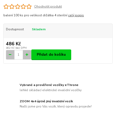
Ohodnotit produkt
balení 100 ks pro velikost držátka 4 sterilní
celý popis
Dostupnost
Skladem
486 Kč
402 Kč
bez DPH
Přidat do košíku
Vybrané a prověřené vozíčky eThrone
lehké skládací elektrické invalidní vozíčky
ZOOM 4x4 úplně jiný invalidní vozík
Našli jsme pro Vás vozík, který opravdu projede!