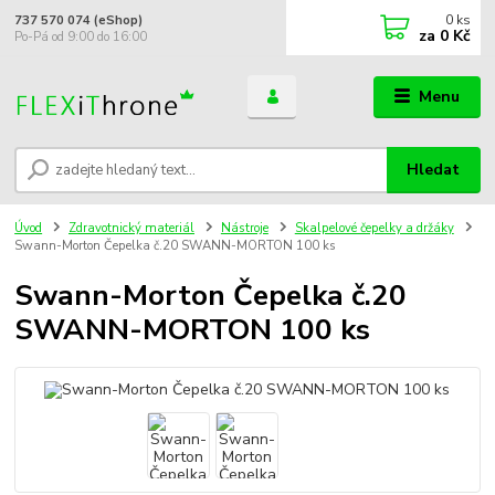
0
ks
737 570 074 (eShop)
za
0 Kč
Po-Pá od 9:00 do 16:00
Menu
Hledat
Úvod
Zdravotnický materiál
Nástroje
Skalpelové čepelky a držáky
Swann-Morton Čepelka č.20 SWANN-MORTON 100 ks
Swann-Morton Čepelka č.20
SWANN-MORTON 100 ks