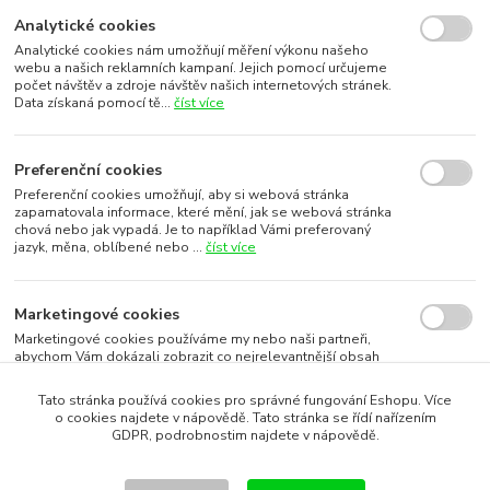
Analytické cookies
Analytické cookies nám umožňují měření výkonu našeho
webu a našich reklamních kampaní. Jejich pomocí určujeme
počet návštěv a zdroje návštěv našich internetových stránek.
Data získaná pomocí tě...
číst více
Preferenční cookies
Preferenční cookies umožňují, aby si webová stránka
zapamatovala informace, které mění, jak se webová stránka
chová nebo jak vypadá. Je to například Vámi preferovaný
jazyk, měna, oblíbené nebo ...
číst více
Marketingové cookies
Marketingové cookies používáme my nebo naši partneři,
abychom Vám dokázali zobrazit co nejrelevantnější obsah
nebo reklamy jak na našich stránkách, tak na stránkách třetích
subjektů. To je možn...
číst více
Tato stránka používá cookies pro správné fungování Eshopu. Více
o cookies najdete v nápovědě. Tato stránka se řídí nařízením
GDPR, podrobnostim najdete v nápovědě.
Souhlasím s využitím vybraných souborů cookies