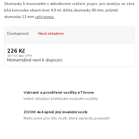
Zkumavky S monovette s aktivátorem srážení, popis: pro analýzu ze séra
bílá koncovka objem krve 4,9 ml délka zkumavky 90 mm, průměr
zkumavky 13 mm
celý popis
Dostupnost
Není skladem
226 Kč
187 Kč
bez DPH
Momentálně není k dispozici
Vybrané a prověřené vozíčky eThrone
lehké skládací elektrické invalidní vozíčky
ZOOM 4x4 úplně jiný invalidní vozík
Našli jsme pro Vás vozík, který opravdu projede!