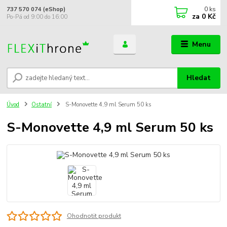
0
ks
737 570 074 (eShop)
za
0 Kč
Po-Pá od 9:00 do 16:00
Menu
Hledat
Úvod
Ostatní
S-Monovette 4,9 ml Serum 50 ks
S-Monovette 4,9 ml Serum 50 ks
Ohodnotit produkt