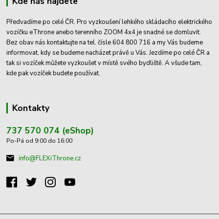
Kde nás najdete
Předvadíme po celé ČR. Pro vyzkoušení lehkého skládacího elektrického
vozíčku eThrone anebo terenního ZOOM 4x4 je snadné se domluvit.
Bez obav nás kontaktujte na tel. čísle 604 800 716 a my Vás budeme
informovat, kdy se budeme nacházet právě u Vás. Jezdíme po celé ČR a
tak si vozíček můžete vyzkoušet v místě svého bydliště. A všude tam,
kde pak vozíček budete používat.
Kontakty
737 570 074 (eShop)
Po-Pá od 9:00 do 16:00
info@FLEXiThrone.cz