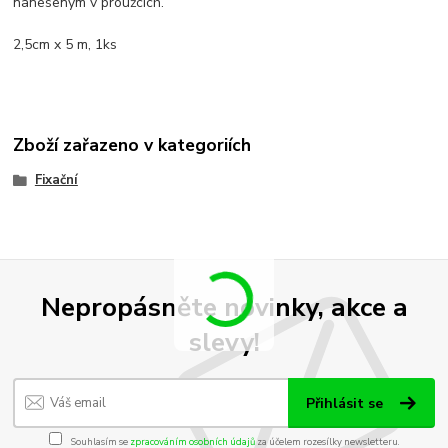
naneseným v proužcích.
2,5cm x 5 m, 1ks
Zboží zařazeno v kategoriích
Fixační
Nepropásněte novinky, akce a
slevy!
Přihlásit se
Souhlasím se
zpracováním osobních údajů
za účelem rozesílky newsletteru.