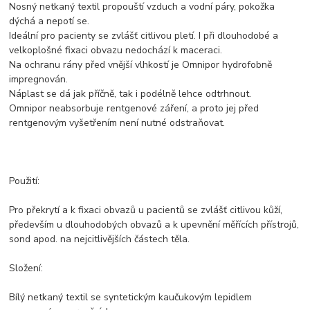
Nosný netkaný textil propouští vzduch a vodní páry, pokožka
dýchá a nepotí se.
Ideální pro pacienty se zvlášť citlivou pletí. I při dlouhodobé a
velkoplošné fixaci obvazu nedochází k maceraci.
Na ochranu rány před vnější vlhkostí je Omnipor hydrofobně
impregnován.
Náplast se dá jak příčně, tak i podélně lehce odtrhnout.
Omnipor neabsorbuje rentgenové záření, a proto jej před
rentgenovým vyšetřením není nutné odstraňovat.
Použití:
Pro překrytí a k fixaci obvazů u pacientů se zvlášť citlivou kůží,
především u dlouhodobých obvazů a k upevnění měřících přístrojů,
sond apod. na nejcitlivějších částech těla.
Složení:
Bílý netkaný textil se syntetickým kaučukovým lepidlem