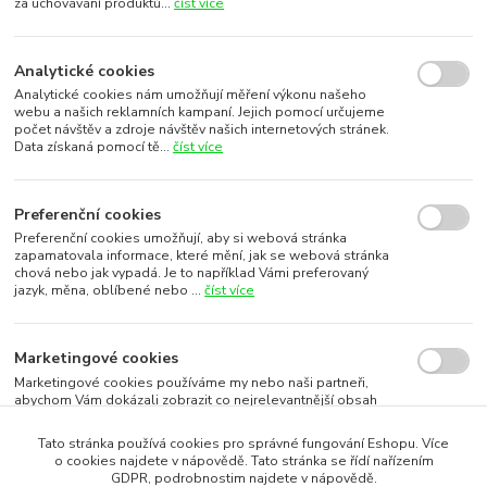
za uchovávání produktů...
číst více
Analytické cookies
Analytické cookies nám umožňují měření výkonu našeho
webu a našich reklamních kampaní. Jejich pomocí určujeme
počet návštěv a zdroje návštěv našich internetových stránek.
Data získaná pomocí tě...
číst více
Preferenční cookies
Preferenční cookies umožňují, aby si webová stránka
zapamatovala informace, které mění, jak se webová stránka
chová nebo jak vypadá. Je to například Vámi preferovaný
jazyk, měna, oblíbené nebo ...
číst více
Marketingové cookies
Marketingové cookies používáme my nebo naši partneři,
abychom Vám dokázali zobrazit co nejrelevantnější obsah
nebo reklamy jak na našich stránkách, tak na stránkách třetích
subjektů. To je možn...
číst více
Tato stránka používá cookies pro správné fungování Eshopu. Více
o cookies najdete v nápovědě. Tato stránka se řídí nařízením
GDPR, podrobnostim najdete v nápovědě.