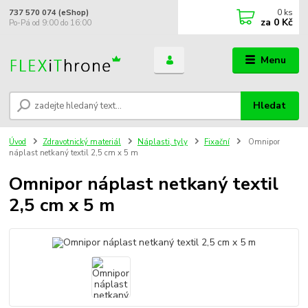
0
ks
737 570 074 (eShop)
za
0 Kč
Po-Pá od 9:00 do 16:00
Menu
Hledat
Úvod
Zdravotnický materiál
Náplasti, tyly
Fixační
Omnipor
náplast netkaný textil 2,5 cm x 5 m
Omnipor náplast netkaný textil
2,5 cm x 5 m