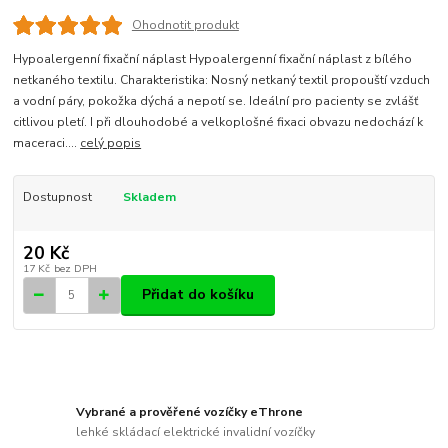
Ohodnotit produkt
Hypoalergenní fixační náplast Hypoalergenní fixační náplast z bílého
netkaného textilu. Charakteristika: Nosný netkaný textil propouští vzduch
a vodní páry, pokožka dýchá a nepotí se. Ideální pro pacienty se zvlášť
citlivou pletí. I při dlouhodobé a velkoplošné fixaci obvazu nedochází k
maceraci....
celý popis
Dostupnost
Skladem
20 Kč
17 Kč
bez DPH
Přidat do košíku
Vybrané a prověřené vozíčky eThrone
lehké skládací elektrické invalidní vozíčky