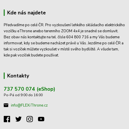
Kde nás najdete
Předvadíme po celé ČR. Pro vyzkoušení lehkého skládacího elektrického
vozíčku eThrone anebo terenního ZOOM 4x4 je snadné se domluvit.
Bez obav nás kontaktujte na tel. čísle 604 800 716 a my Vás budeme
informovat, kdy se budeme nacházet právě u Vás. Jezdíme po celé ČR a
tak si vozíček můžete vyzkoušet v místě svého bydliště. A všude tam,
kde pak vozíček budete používat.
Kontakty
737 570 074 (eShop)
Po-Pá od 9:00 do 16:00
info@FLEXiThrone.cz